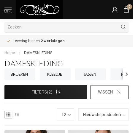
0
MENU
Levering binnen
2 werkdagen
Home
/
DAMESKLEDING
DAMESKLEDING
BROEKEN
KLEEDJE
JASSEN
PULL
FILTERS(2)
WISSEN