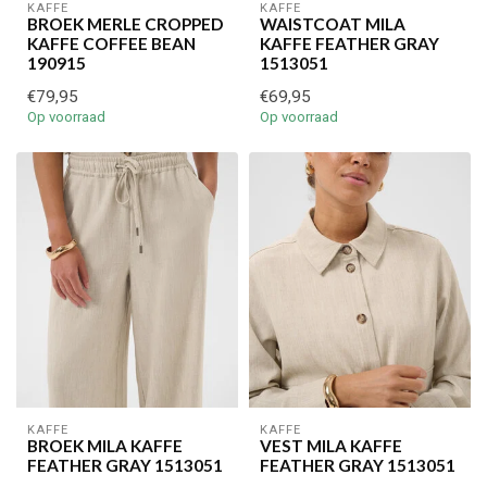
Inschrijven
KAFFE
KAFFE
BROEK MERLE CROPPED
WAISTCOAT MILA
KAFFE COFFEE BEAN
KAFFE FEATHER GRAY
190915
1513051
Je korting is geldig bij een minimale bestelwaarde van €45,00
€79,95
€69,95
Op voorraad
Op voorraad
KAFFE
KAFFE
BROEK MILA KAFFE
VEST MILA KAFFE
FEATHER GRAY 1513051
FEATHER GRAY 1513051