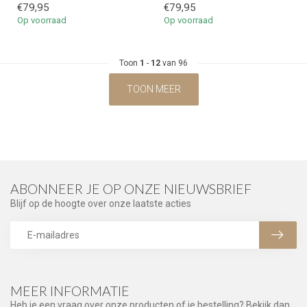
€79,95
€79,95
Op voorraad
Op voorraad
Toon
1
-
12
van 96
TOON MEER
ABONNEER JE OP ONZE NIEUWSBRIEF
Blijf op de hoogte over onze laatste acties
MEER INFORMATIE
Heb je een vraag over onze producten of je bestelling? Bekijk dan