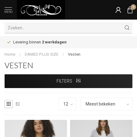
0
MENU
Levering binnen
2 werkdagen
Home
/
DAMES PLUS SIZE
/
Vesten
VESTEN
FILTERS