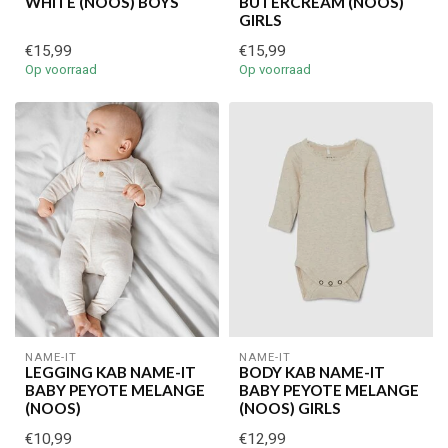
WHITE (NOOS) BOYS
BUTERCREAM (NOOS)
GIRLS
€15,99
€15,99
Je korting is geldig bij een minimale bestelwaarde van €45,00
Op voorraad
Op voorraad
NAME-IT
NAME-IT
LEGGING KAB NAME-IT
BODY KAB NAME-IT
BABY PEYOTE MELANGE
BABY PEYOTE MELANGE
(NOOS)
(NOOS) GIRLS
€10,99
€12,99