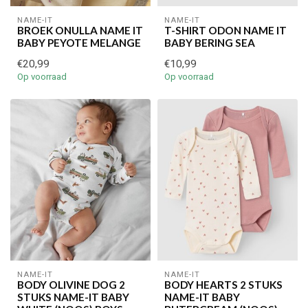
NAME-IT
NAME-IT
BROEK ONULLA NAME IT
T-SHIRT ODON NAME IT
BABY PEYOTE MELANGE
BABY BERING SEA
€20,99
€10,99
Op voorraad
Op voorraad
€5,00 korting op je volgende bestelling
Schrijf je in voor onze nieuwsbrief om op de hoogte te blijven
over onze nieuwe collectie, en ontvang
5 euro korting
op je
volgende aankoop! 😀
NAME-IT
NAME-IT
BODY OLIVINE DOG 2
BODY HEARTS 2 STUKS
STUKS NAME-IT BABY
NAME-IT BABY
Inschrijven