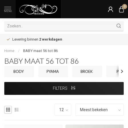
0
MENU
Levering binnen
2 werkdagen
Home
/
BABY maat 56 tot 86
BABY MAAT 56 TOT 86
BODY
PYAMA
BROEK
PULL
FILTERS