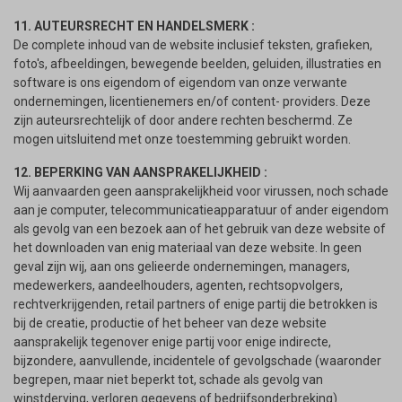
11. AUTEURSRECHT EN HANDELSMERK :
De complete inhoud van de website inclusief teksten, grafieken,
foto's, afbeeldingen, bewegende beelden, geluiden, illustraties en
software is ons eigendom of eigendom van onze verwante
ondernemingen, licentienemers en/of content- providers. Deze
zijn auteursrechtelijk of door andere rechten beschermd. Ze
mogen uitsluitend met onze toestemming gebruikt worden.
12. BEPERKING VAN AANSPRAKELIJKHEID :
Wij aanvaarden geen aansprakelijkheid voor virussen, noch schade
aan je computer, telecommunicatieapparatuur of ander eigendom
als gevolg van een bezoek aan of het gebruik van deze website of
het downloaden van enig materiaal van deze website. In geen
geval zijn wij, aan ons gelieerde ondernemingen, managers,
medewerkers, aandeelhouders, agenten, rechtsopvolgers,
rechtverkrijgenden, retail partners of enige partij die betrokken is
bij de creatie, productie of het beheer van deze website
aansprakelijk tegenover enige partij voor enige indirecte,
bijzondere, aanvullende, incidentele of gevolgschade (waaronder
begrepen, maar niet beperkt tot, schade als gevolg van
winstderving, verloren gegevens of bedrijfsonderbreking)