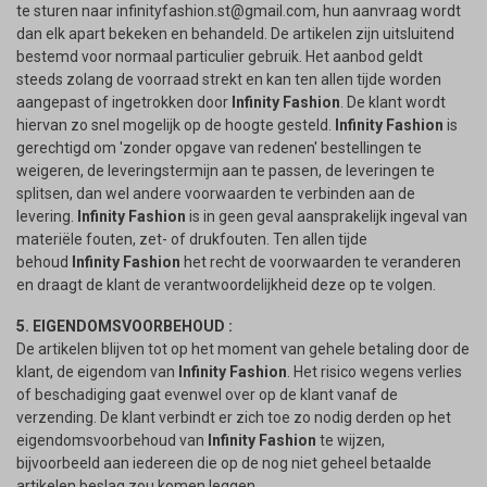
te sturen naar
infinityfashion.st@gmail.com
, hun aanvraag wordt
dan elk apart bekeken en behandeld. De artikelen zijn uitsluitend
bestemd voor normaal particulier gebruik. Het aanbod geldt
steeds zolang de voorraad strekt en kan ten allen tijde worden
aangepast of ingetrokken door
Infinity Fashion
. De klant wordt
hiervan zo snel mogelijk op de hoogte gesteld.
Infinity Fashion
is
gerechtigd om 'zonder opgave van redenen' bestellingen te
weigeren, de leveringstermijn aan te passen, de leveringen te
splitsen, dan wel andere voorwaarden te verbinden aan de
levering.
Infinity Fashion
is in geen geval aansprakelijk ingeval van
materiële fouten, zet- of drukfouten. Ten allen tijde
behoud
Infinity Fashion
het recht de voorwaarden te veranderen
en draagt de klant de verantwoordelijkheid deze op te volgen.
5. EIGENDOMSVOORBEHOUD :
De artikelen blijven tot op het moment van gehele betaling door de
klant, de eigendom van
Infinity Fashion
. Het risico wegens verlies
of beschadiging gaat evenwel over op de klant vanaf de
verzending. De klant verbindt er zich toe zo nodig derden op het
eigendomsvoorbehoud van
Infinity Fashion
te wijzen,
bijvoorbeeld aan iedereen die op de nog niet geheel betaalde
artikelen beslag zou komen leggen.