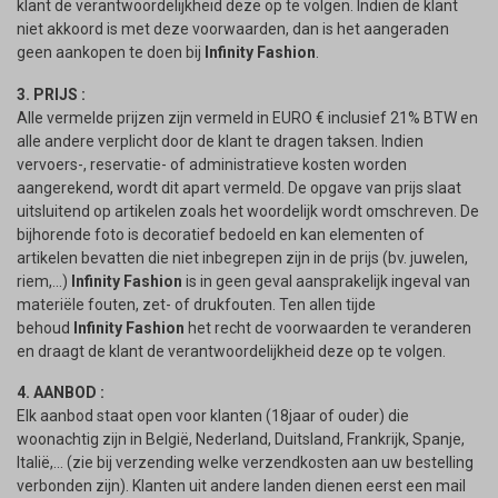
klant de verantwoordelijkheid deze op te volgen. Indien de klant
niet akkoord is met deze voorwaarden, dan is het aangeraden
geen aankopen te doen bij
Infinity Fashion
.
3. PRIJS :
Alle vermelde prijzen zijn vermeld in EURO € inclusief 21% BTW en
alle andere verplicht door de klant te dragen taksen. Indien
vervoers-, reservatie- of administratieve kosten worden
aangerekend, wordt dit apart vermeld. De opgave van prijs slaat
uitsluitend op artikelen zoals het woordelijk wordt omschreven. De
bijhorende foto is decoratief bedoeld en kan elementen of
artikelen bevatten die niet inbegrepen zijn in de prijs (bv. juwelen,
riem,...)
Infinity Fashion
is in geen geval aansprakelijk ingeval van
materiële fouten, zet- of drukfouten. Ten allen tijde
behoud
Infinity Fashion
het recht de voorwaarden te veranderen
en draagt de klant de verantwoordelijkheid deze op te volgen.
4. AANBOD :
Elk aanbod staat open voor klanten (18jaar of ouder) die
woonachtig zijn in België, Nederland, Duitsland, Frankrijk, Spanje,
Italië,... (zie bij verzending welke verzendkosten aan uw bestelling
verbonden zijn). Klanten uit andere landen dienen eerst een mail