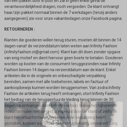
van een pakket door B-post en zal in geen enkel geval de
verantwoordelijkheid dragen, noch vergoeden. De klant ontvangt
haar/zijn pakket normaal binnen de 7 werkdagen (tenzij anders
aangegeven) zie voor onze vakantiedagen onze Facebook pagina.
RETOURNEREN :
Klanten die goederen willen terug sturen, moeten dit binnen de 14
dagen vanaf de verzenddatum laten weten aan Infinity Fashion
(
infinityfashion.st@gmail.com
). Klant kan dit doen zonder opgave
van enig motief en dient hiervoor geen boete te betalen. Goederen
worden op kosten van de consument teruggezonden naar Infinity
Fashion binnen 14 dagen na verzenddatum aan de klant. Enkel
artikelen die in de originele en onbeschadigde verpakking
bevinden, samen met alle toebehoren, labels en factuur of
aankoopbewijs kunnen worden teruggenomen. Van zodra Infinity
Fashion de artikelen terug heeft ontvangen, stort Infinity Fashion
het bedrag van de teruggestuurde kleding terug binnen de 30
dagen na ontvangen door Infinity Fashion. Indien het bijhorende
retourformulier niet correct is ingevuld door de klant of zelfs de
klant het retourformulier niet mee in de verpakking heeft
gestoken, kunnen wij helaas geen terugbetaling uitvoeren! Zorg