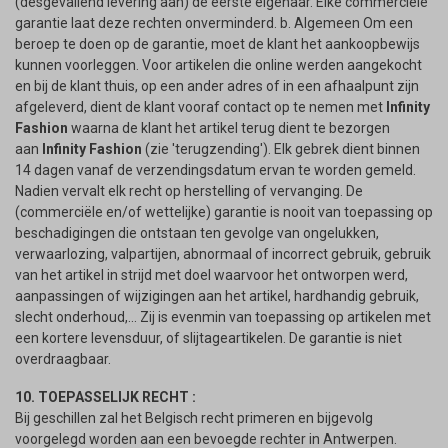
(desgevallend levering aan) de eerste eigenaar. Elke commerciële
garantie laat deze rechten onverminderd. b. Algemeen Om een
beroep te doen op de garantie, moet de klant het aankoopbewijs
kunnen voorleggen. Voor artikelen die online werden aangekocht
en bij de klant thuis, op een ander adres of in een afhaalpunt zijn
afgeleverd, dient de klant vooraf contact op te nemen met
Infinity
Fashion
waarna de klant het artikel terug dient te bezorgen
aan
Infinity Fashion
(zie 'terugzending'). Elk gebrek dient binnen
14 dagen vanaf de verzendingsdatum ervan te worden gemeld.
Nadien vervalt elk recht op herstelling of vervanging. De
(commerciële en/of wettelijke) garantie is nooit van toepassing op
beschadigingen die ontstaan ten gevolge van ongelukken,
verwaarlozing, valpartijen, abnormaal of incorrect gebruik, gebruik
van het artikel in strijd met doel waarvoor het ontworpen werd,
aanpassingen of wijzigingen aan het artikel, hardhandig gebruik,
slecht onderhoud,... Zij is evenmin van toepassing op artikelen met
een kortere levensduur, of slijtageartikelen. De garantie is niet
overdraagbaar.
10. TOEPASSELIJK RECHT :
Bij geschillen zal het Belgisch recht primeren en bijgevolg
voorgelegd worden aan een bevoegde rechter in Antwerpen.