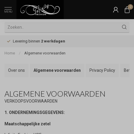
0
MENU
Levering binnen
2 werkdagen
Home
/
Algemene voorwaarden
Over ons
Algemene voorwaarden
Privacy Policy
Beta
ALGEMENE VOORWAARDEN
VERKOOPSVOORWAARDEN
1. ONDERNEMINGSGEGEVENS:
Maatschappelijke zetel