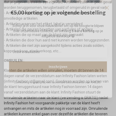
dat je gegevens steeds zijn ingevuld! Artikelen zullen in geen geval
worden teruggenomen, terugbetaald of omgeruild in geval van:
€5,00 korting op je volgende bestelling
- Artikelen die gedragen, bevuild, beschadigde zijn en of
onvolledige artikelen.
- Artikelen waarvan het etiket, label is verwijderd.
Schrijf je in voor onze nieuwsbrief om op de hoogte te blijven
- Artikelen die geuren bevatten van parfums of andere.
over onze nieuwe collectie, en ontvang
5 euro korting
op je
- Artikelen die op maat van de klant zijn gemaakt.
volgende aankoop! 😀
- Artikelen die door hun aard niet kunnen worden teruggezonden.
- Artikelen die niet zijn aangekocht tijdens acties zoals solden,
koppelverkoop, stockverkoop, etc....
OMRUILEN :
Inschrijven
Klanten die artikelen willen omruilen, moeten dit binnen de 14
dagen vanaf de verzenddatum aan Infinity Fashion laten weten
(
infinityfashion.st@gmail.com
). Goederen worden op kosten van
Je korting is geldig bij een minimale bestelwaarde van €45,00
de klant teruggestuurd naar Infinity Fashion binnen 14 dagen
vanaf verzenddatum aan de klant. Infinity Fashion stuurt de
omruilende artikelen naar de klant (verzending is GRATIS) nadat
Infinity Fashion het voorgaande pakketje van de klant heeft
ontvangen en mits de artikelen nog in voorraad zijn. Omruilende
artikelen kunnen enkel gaan over dezelfde artikelen die tevoren