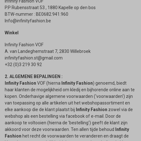
Infinity Fashion VOF
P.P Rubensstraat 53 , 1880 Kapelle op den bos
BTW-nummer : BE0682.941.960
Info@infinityfashion.be
Winkel
Infinity Fashion VOF
A. van Landeghemstraat 7, 2830 Willebroek
infinityfashion.st@gmail.com
+32 (0)3 219 30 92
2. ALGEMENE BEPALINGEN :
Infinity Fashion
VOF (hierna
Infinity Fashion
) genoemd, biedt
haar klanten de mogelijkheid om kledij en bijhorende online aan te
kopen. Onderhavige algemene voorwaarden ('voorwaarden') zijn
van toepassing op alle artikelen uit het webshopassortiment en
elke aankoop die de klant plaatst bij
Infinity Fashion
zowel via de
webshop als een bestelling via facebook of e-mail. Door de
aankoop te voltooien (hierna de 'bestelling') geeft de klant zijn
akkoord voor deze voorwaarden. Ten allen tijde behoud
Infinity
Fashion
het recht de voorwaarden te veranderen en draagt de