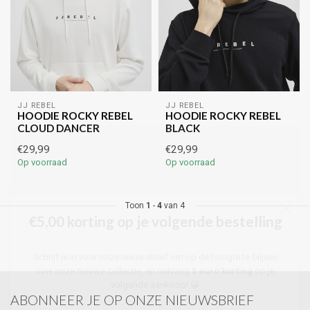
JJ REBEL
JJ REBEL
HOODIE ROCKY REBEL
HOODIE ROCKY REBEL
CLOUD DANCER
BLACK
€29,99
€29,99
Op voorraad
Op voorraad
Toon
1
-
4
van 4
€5,00 korting op je volgende bestelling
Schrijf je in voor onze nieuwsbrief om op de hoogte te blijven
over onze nieuwe collectie, en ontvang
5 euro korting
op je
volgende aankoop! 😀
ABONNEER JE OP ONZE NIEUWSBRIEF