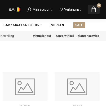
0
Mijn account
Verlanglijst
EUR
BABY MAAT 56 TOT 86
MERKEN
SALE
e bestelling
Virtuele tour!
Onze winkel
Klantenservice