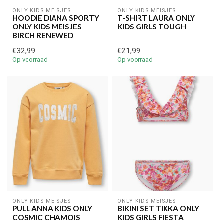
ONLY KIDS MEISJES
ONLY KIDS MEISJES
HOODIE DIANA SPORTY
T-SHIRT LAURA ONLY
ONLY KIDS MEISJES
KIDS GIRLS TOUGH
BIRCH RENEWED
€32,99
€21,99
Op voorraad
Op voorraad
€5,00 korting op je volgende bestelling
Schrijf je in voor onze nieuwsbrief om op de hoogte te blijven
over onze nieuwe collectie, en ontvang
5 euro korting
op je
volgende aankoop! 😀
ONLY KIDS MEISJES
ONLY KIDS MEISJES
PULL ANNA KIDS ONLY
BIKINI SET TIKKA ONLY
Inschrijven
COSMIC CHAMOIS
KIDS GIRLS FIESTA