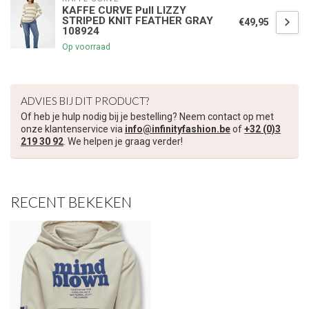
KAFFE CURVE Pull LIZZY
STRIPED KNIT FEATHER GRAY
€49,95
108924
€5,00 korting op je volgende bestelling
Op voorraad
Schrijf je in voor onze nieuwsbrief om op de hoogte te blijven
over onze nieuwe collectie, en ontvang
5 euro korting
op je
ADVIES BIJ DIT PRODUCT?
volgende aankoop! 😀
Of heb je hulp nodig bij je bestelling? Neem contact op met
onze klantenservice via
info@infinityfashion.be
of
+32 (0)3
219 30 92
. We helpen je graag verder!
Inschrijven
RECENT BEKEKEN
Je korting is geldig bij een minimale bestelwaarde van €45,00