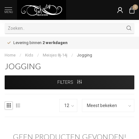
0
MENU
Levering binnen
2 werkdagen
Home
/
Kids
/
Meisjes 8j-14j
/
Jogging
JOGGING
FILTERS
GEEN PRODUCTEN GEVONDEN!