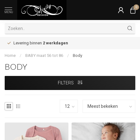
0
MENU
Levering binnen
2 werkdagen
Home
/
BABY maat 56 tot 86
/
Body
BODY
FILTERS