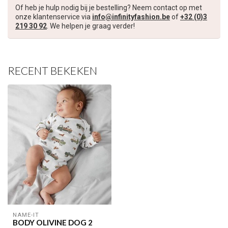
Of heb je hulp nodig bij je bestelling? Neem contact op met
onze klantenservice via
info@infinityfashion.be
of
+32 (0)3
Schrijf je in voor onze nieuwsbrief om op de hoogte te blijven
219 30 92
. We helpen je graag verder!
over onze nieuwe collectie, en ontvang
5 euro korting
op je
volgende aankoop! 😀
RECENT BEKEKEN
Inschrijven
Je korting is geldig bij een minimale bestelwaarde van €45,00
NAME-IT
BODY OLIVINE DOG 2