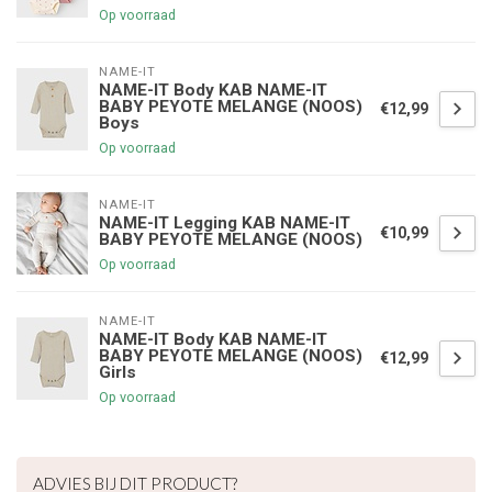
Op voorraad
NAME-IT
NAME-IT Body KAB NAME-IT
BABY PEYOTE MELANGE (NOOS)
€12,99
Boys
Op voorraad
NAME-IT
NAME-IT Legging KAB NAME-IT
€10,99
BABY PEYOTE MELANGE (NOOS)
Op voorraad
NAME-IT
NAME-IT Body KAB NAME-IT
BABY PEYOTE MELANGE (NOOS)
€12,99
Girls
Op voorraad
€5,00 korting op je volgende bestelling
ADVIES BIJ DIT PRODUCT?