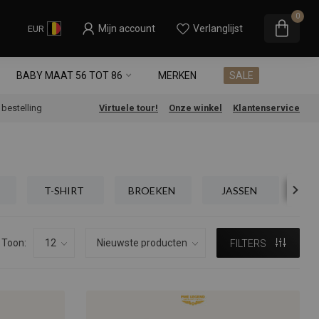
0
Mijn account
Verlanglijst
EUR
BABY MAAT 56 TOT 86
MERKEN
SALE
e bestelling
Virtuele tour!
Onze winkel
Klantenservice
T-SHIRT
BROEKEN
JASSEN
SC
Toon:
FILTERS