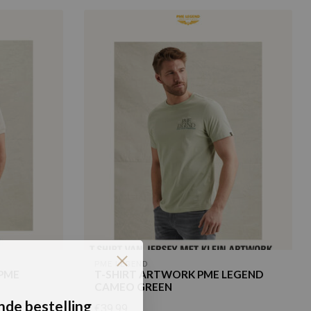
PME LEGEND
 PME
T-SHIRT ARTWORK PME LEGEND
CAMEO GREEN
nde bestelling
€39,99