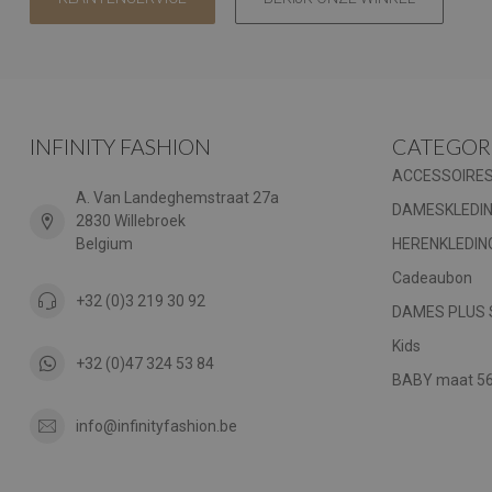
INFINITY FASHION
CATEGOR
ACCESSOIRE
A. Van Landeghemstraat 27a
DAMESKLEDI
2830 Willebroek
Belgium
HERENKLEDIN
Cadeaubon
+32 (0)3 219 30 92
DAMES PLUS 
Kids
+32 (0)47 324 53 84
BABY maat 56 
info@infinityfashion.be