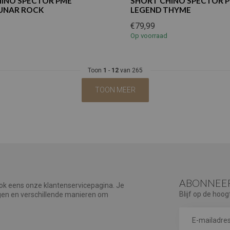
INO SPECTOR PME
SHORT CHINO SPECTOR 
UNAR ROCK
LEGEND THYME
€79,99
Op voorraad
Toon
1
-
12
van 265
TOON MEER
ABONNEER
ook eens onze klantenservicepagina. Je
Blijf op de hoog
agen en verschillende manieren om