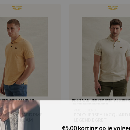
D
PME LEGEND
SEY JACQUARD PME
POLO JERSEY JACQUARD
PRICOT CREAM
LEGEND EGRET
€5,00 korting op je volge
€79,99