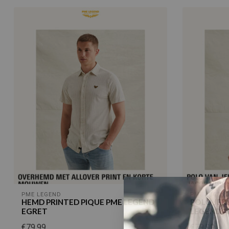
PME LEGEND
PME LEGEN
HEMD PRINTED PIQUE PME LEGEND
POLO JER
EGRET
LEGEND A
€79,99
€79,99