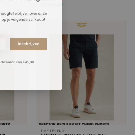
Op voorraad
hoogte te blijven over onze
g
op je volgende aankoop!
Inschrijven
stelwaarde van €45,00
PME LEGEND