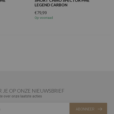
PME
SHORT CHINO SPECTOR PME
LEGEND CARBON
€79,99
Op voorraad
 JE OP ONZE NIEUWSBRIEF
te over onze laatste acties
ABONNEER