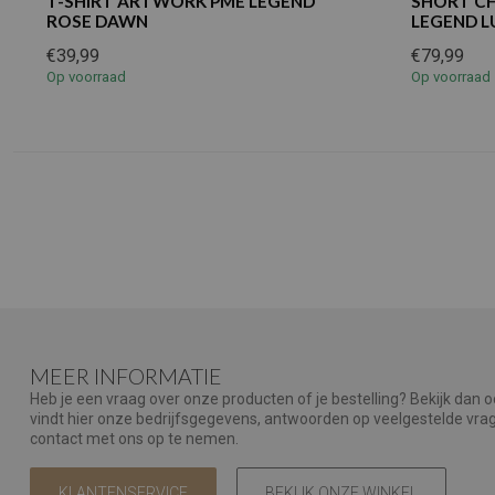
T-SHIRT ARTWORK PME LEGEND
SHORT CH
ROSE DAWN
LEGEND L
€39,99
€79,99
Op voorraad
Op voorraad
MEER INFORMATIE
Heb je een vraag over onze producten of je bestelling? Bekijk dan 
vindt hier onze bedrijfsgegevens, antwoorden op veelgestelde vr
contact met ons op te nemen.
KLANTENSERVICE
BEKIJK ONZE WINKEL