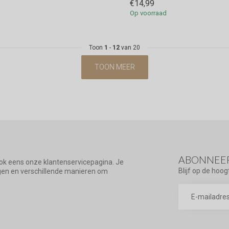
€14,99
Op voorraad
Toon
1
-
12
van 20
TOON MEER
ABONNEER
ook eens onze klantenservicepagina. Je
Blijf op de hoog
agen en verschillende manieren om