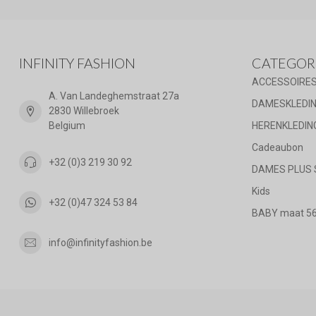
INFINITY FASHION
CATEGOR
ACCESSOIRE
A. Van Landeghemstraat 27a
DAMESKLEDI
2830 Willebroek
Belgium
HERENKLEDIN
Cadeaubon
+32 (0)3 219 30 92
DAMES PLUS 
Kids
+32 (0)47 324 53 84
BABY maat 56 
info@infinityfashion.be