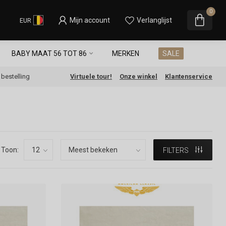
0
Mijn account
Verlanglijst
EUR
BABY MAAT 56 TOT 86
MERKEN
SALE
e bestelling
Virtuele tour!
Onze winkel
Klantenservice
Toon:
FILTERS