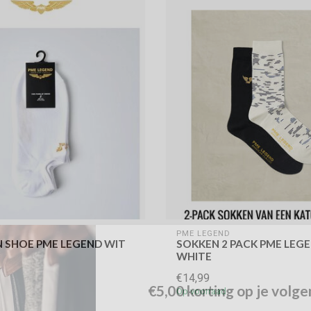
D
PME LEGEND
N SHOE PME LEGEND WIT
SOKKEN 2 PACK PME LEG
WHITE
€14,99
€5,00 korting op je volge
Op voorraad