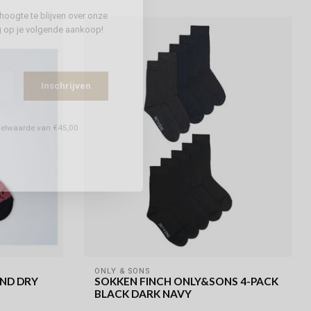
hoogte te blijven over onze
g
op je volgende aankoop!
Inschrijven
stelwaarde van €45,00
ONLY & SONS
END DRY
SOKKEN FINCH ONLY&SONS 4-PACK
BLACK DARK NAVY