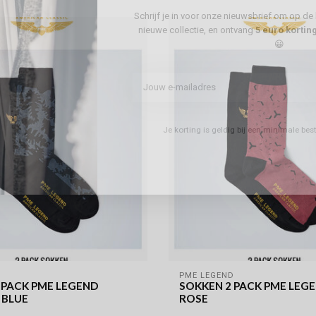
Schrijf je in voor onze nieuwsbrief om op de 
nieuwe collectie, en ontvang
5 euro kortin
😀
Je korting is geldig bij een minimale be
D
PME LEGEND
 PACK PME LEGEND
SOKKEN 2 PACK PME LEG
 BLUE
ROSE