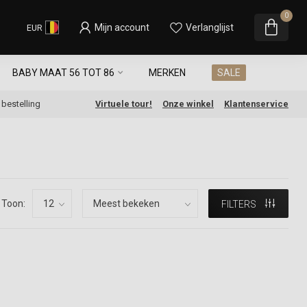
0
Mijn account
Verlanglijst
EUR
BABY MAAT 56 TOT 86
MERKEN
SALE
e bestelling
Virtuele tour!
Onze winkel
Klantenservice
Toon:
FILTERS