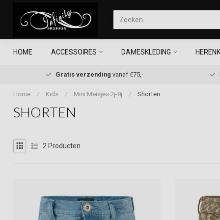
HOME
ACCESSOIRES
DAMESKLEDING
HERENK
Gratis verzending
vanaf €75,-
Home
/
Kids
/
Mini Meisjes 2j-8j
/
Shorten
SHORTEN
2
Producten