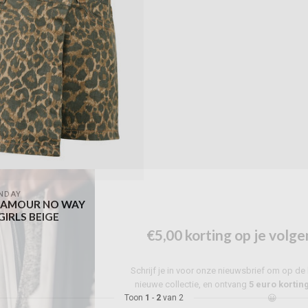
NDAY
LAMOUR NO WAY
IRLS BEIGE
€5,00 korting op je volge
Schrijf je in voor onze nieuwsbrief om op de 
nieuwe collectie, en ontvang
5 euro kortin
😀
Toon
1
-
2
van 2