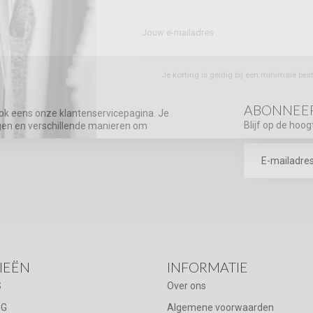
Je korting is geldig bij een minimale be
ABONNEER
ook eens onze klantenservicepagina. Je
Blijf op de hoog
agen en verschillende manieren om
IEËN
INFORMATIE
S
Over ons
NG
Algemene voorwaarden