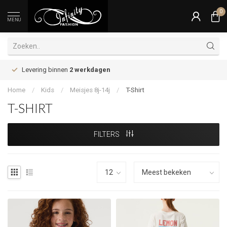
0
MENU
Levering binnen
2 werkdagen
Home
/
Kids
/
Meisjes 8j-14j
/
T-Shirt
T-SHIRT
FILTERS