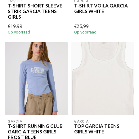
152/158
GARCIA
T-SHIRT SHORT SLEEVE
T-SHIRT VOILA GARCIA
STRIK GARCIA TEENS
GIRLS WHITE
GIRLS
€19,99
€25,99
Op voorraad
Op voorraad
€5,00 korting op je volgende bestelling
Schrijf je in voor onze nieuwsbrief om op de hoogte te blijven
over onze nieuwe collectie, en ontvang
5 euro korting
op je
volgende aankoop! 😀
GARCIA
GARCIA
T-SHIRT RUNNING CLUB
TOP GARCIA TEENS
Inschrijven
GARCIA TEENS GIRLS
GIRLS WHITE
FROST BLUE