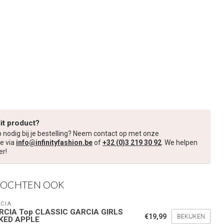
dit product?
p nodig bij je bestelling? Neem contact op met onze
e via
info@infinityfashion.be
of
+32 (0)3 219 30 92
. We helpen
er!
KOCHTEN OOK
CIA
RCIA Top CLASSIC GARCIA GIRLS
€19,99
BEKIJKEN
KED APPLE