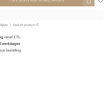
TOEVOEGEN AAN WINKELWAGEN
lijken
Deel dit product
ng
vanaf €75,-
2 werkdagen
ij je bestelling