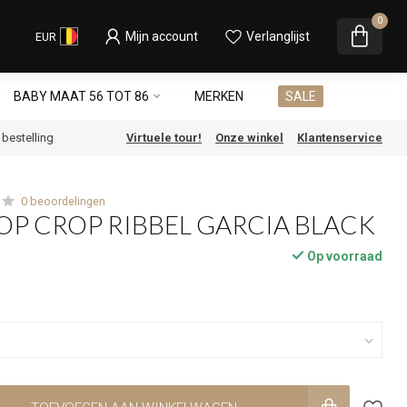
0
Mijn account
Verlanglijst
EUR
BABY MAAT 56 TOT 86
MERKEN
SALE
e bestelling
Virtuele tour!
Onze winkel
Klantenservice
0 beoordelingen
OP CROP RIBBEL GARCIA BLACK
Op voorraad