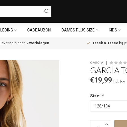
LEDING
CADEAUBON
DAMES PLUS SIZE
KIDS
Levering binnen
2 werkdagen
Track & Trace
bij j
GARCIA
GARCIA T
€19,99
Incl. btw
Size:
*