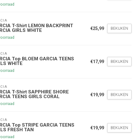
voorraad
CIA
RCIA T-Shirt LEMON BACKPRINT
€25,99
BEKIJKEN
RCIA GIRLS WHITE
voorraad
CIA
nde bestelling
RCIA Top BLOEM GARCIA TEENS
€17,99
BEKIJKEN
RLS WHITE
voorraad
hoogte te blijven over onze
g
op je volgende aankoop!
CIA
RCIA T-Shirt SAPPHIRE SHORE
€19,99
BEKIJKEN
RCIA TEENS GIRLS CORAL
voorraad
Inschrijven
CIA
stelwaarde van €45,00
RCIA Top STRIPE GARCIA TEENS
€19,99
BEKIJKEN
RLS FRESH TAN
voorraad