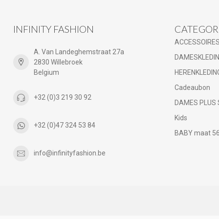
INFINITY FASHION
CATEGOR
ACCESSOIRE
A. Van Landeghemstraat 27a
DAMESKLEDI
2830 Willebroek
Belgium
HERENKLEDIN
Cadeaubon
+32 (0)3 219 30 92
DAMES PLUS 
Kids
+32 (0)47 324 53 84
BABY maat 56 
info@infinityfashion.be