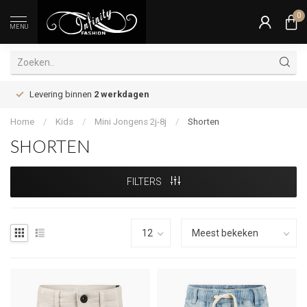
0
MENU
Levering binnen
2 werkdagen
Home
/
Kids
/
Mini Jongens 2j-8j
/
Shorten
SHORTEN
FILTERS