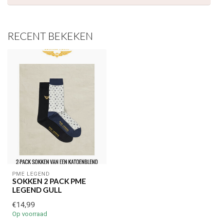
over onze nieuwe collectie, en ontvang
5 euro korting
op je
volgende aankoop! 😀
RECENT BEKEKEN
Inschrijven
Je korting is geldig bij een minimale bestelwaarde van €45,00
PME LEGEND
SOKKEN 2 PACK PME
LEGEND GULL
€14,99
Op voorraad