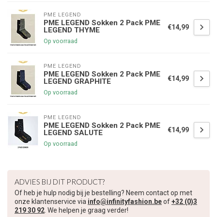
PME LEGEND
PME LEGEND Sokken 2 Pack PME
€14,99
LEGEND THYME
Op voorraad
PME LEGEND
PME LEGEND Sokken 2 Pack PME
€14,99
LEGEND GRAPHITE
Op voorraad
PME LEGEND
PME LEGEND Sokken 2 Pack PME
€14,99
LEGEND SALUTE
Op voorraad
ADVIES BIJ DIT PRODUCT?
€5,00 korting op je volgende bestelling
Of heb je hulp nodig bij je bestelling? Neem contact op met
onze klantenservice via
info@infinityfashion.be
of
+32 (0)3
219 30 92
. We helpen je graag verder!
Schrijf je in voor onze nieuwsbrief om op de hoogte te blijven