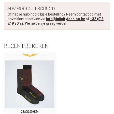
ADVIES BIJ DIT PRODUCT?
Schrijf je in voor onze nieuwsbrief om op de hoogte te blijven
Of heb je hulp nodig bij je bestelling? Neem contact op met
over onze nieuwe collectie, en ontvang
5 euro korting
op je
onze klantenservice via
info@infinityfashion.be
of
+32 (0)3
volgende aankoop! 😀
219 30 92
. We helpen je graag verder!
RECENT BEKEKEN
Inschrijven
Je korting is geldig bij een minimale bestelwaarde van €45,00