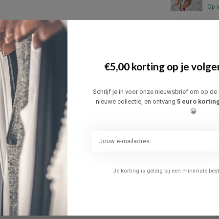
Op 
NAM
NA
PE
Op 
€5,00 korting op je volge
NAM
NA
Schrijf je in voor onze nieuwsbrief om op de 
PE
nieuwe collectie, en ontvang
5 euro kortin
Op 
😀
NAM
NA
PE
Op 
Je korting is geldig bij een minimale be