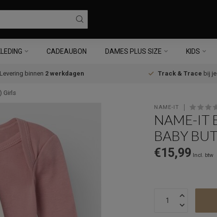
LEDING
CADEAUBON
DAMES PLUS SIZE
KIDS
Levering binnen
2 werkdagen
Track & Trace
bij j
Girls
NAME-IT
NAME-IT 
BABY BUT
€15,99
Incl. btw