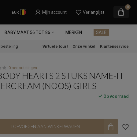
0
Mijn account
Verlanglijst
EUR
BABY MAAT 56 TOT 86
MERKEN
SALE
e bestelling
Virtuele tour!
Onze winkel
Klantenservice
0 beoordelingen
BODY HEARTS 2 STUKS NAME-IT
ERCREAM (NOOS) GIRLS
Op voorraad
TOEVOEGEN AAN WINKELWAGEN