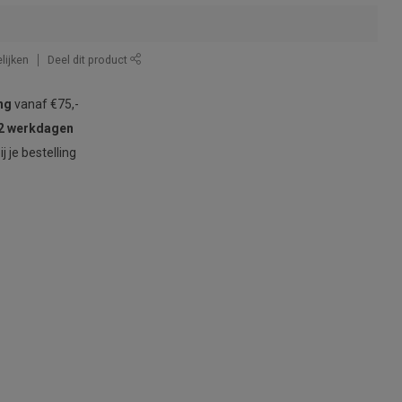
lijken
Deel dit product
ng
vanaf €75,-
2 werkdagen
ij je bestelling