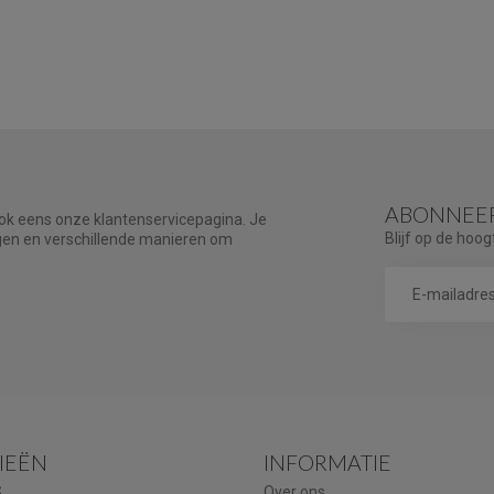
ABONNEER
ook eens onze klantenservicepagina. Je
Blijf op de hoog
agen en verschillende manieren om
IEËN
INFORMATIE
S
Over ons