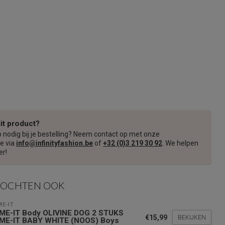
dit product?
p nodig bij je bestelling? Neem contact op met onze
e via
info@infinityfashion.be
of
+32 (0)3 219 30 92
. We helpen
er!
KOCHTEN OOK
E-IT
ME-IT Body OLIVINE DOG 2 STUKS
€15,99
BEKIJKEN
ME-IT BABY WHITE (NOOS) Boys