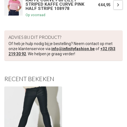
KAFFE CURVE Pull LIZZY
STRIPED KAFFE CURVE PINK
€44,95
HALF STRIPE 108978
€5,00 korting op je volgende bestelling
Op voorraad
Schrijf je in voor onze nieuwsbrief om op de hoogte te blijven
over onze nieuwe collectie, en ontvang
5 euro korting
op je
ADVIES BIJ DIT PRODUCT?
volgende aankoop! 😀
Of heb je hulp nodig bij je bestelling? Neem contact op met
onze klantenservice via
info@infinityfashion.be
of
+32 (0)3
219 30 92
. We helpen je graag verder!
Inschrijven
RECENT BEKEKEN
Je korting is geldig bij een minimale bestelwaarde van €45,00