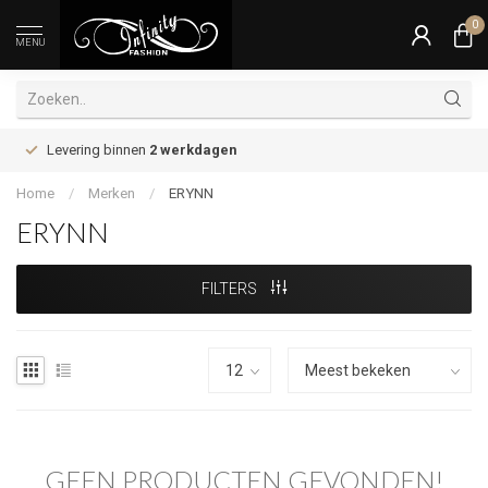
0
MENU
Levering binnen
2 werkdagen
Home
/
Merken
/
ERYNN
ERYNN
FILTERS
GEEN PRODUCTEN GEVONDEN!