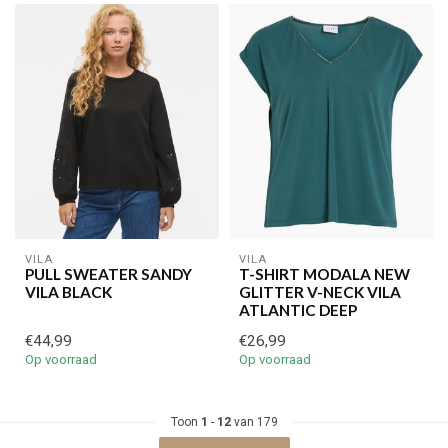
Je korting is geldig bij een minimale bestelwaarde van €45,00
VILA
VILA
PULL SWEATER SANDY
T-SHIRT MODALA NEW
VILA BLACK
GLITTER V-NECK VILA
ATLANTIC DEEP
€44,99
€26,99
Op voorraad
Op voorraad
Toon
1
-
12
van 179