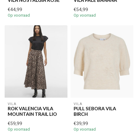
€44,99
€54,99
Op voorraad
Op voorraad
€5,00 korting op je volgende bestelling
Schrijf je in voor onze nieuwsbrief om op de hoogte te blijven
over onze nieuwe collectie, en ontvang
5 euro korting
op je
volgende aankoop! 😀
VILA
VILA
ROK VALENCIA VILA
PULL SEBORA VILA
MOUNTAIN TRAIL LIO
BIRCH
Inschrijven
€59,99
€39,99
Op voorraad
Op voorraad