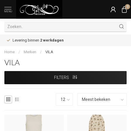
0
MENU
Levering binnen
2 werkdagen
Home
/
Merken
/
VILA
VILA
FILTERS