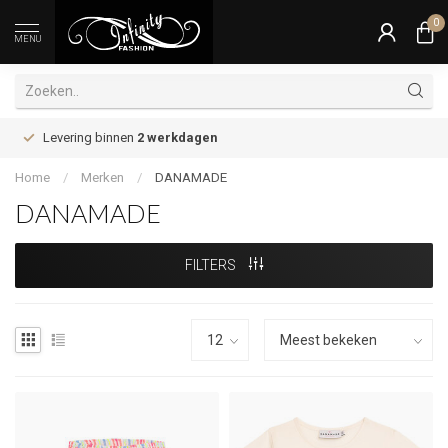
0
MENU
Levering binnen
2 werkdagen
Home
/
Merken
/
DANAMADE
DANAMADE
FILTERS