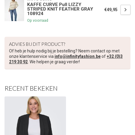
KAFFE CURVE Pull LIZZY
STRIPED KNIT FEATHER GRAY
€49,95
108924
€5,00 korting op je volgende bestelling
Op voorraad
Schrijf je in voor onze nieuwsbrief om op de hoogte te blijven
over onze nieuwe collectie, en ontvang
5 euro korting
op je
volgende aankoop! 😀
ADVIES BIJ DIT PRODUCT?
Of heb je hulp nodig bij je bestelling? Neem contact op met
onze klantenservice via
info@infinityfashion.be
of
+32 (0)3
219 30 92
. We helpen je graag verder!
Inschrijven
RECENT BEKEKEN
Je korting is geldig bij een minimale bestelwaarde van €45,00