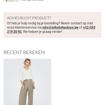
€5,00 korting op je volgende bestelling
Schrijf je in voor onze nieuwsbrief om op de hoogte te blijven
ADVIES BIJ DIT PRODUCT?
over onze nieuwe collectie, en ontvang
5 euro korting
op je
Of heb je hulp nodig bij je bestelling? Neem contact op met
volgende aankoop! 😀
onze klantenservice via
info@infinityfashion.be
of
+32 (0)3
219 30 92
. We helpen je graag verder!
RECENT BEKEKEN
Inschrijven
Je korting is geldig bij een minimale bestelwaarde van €45,00