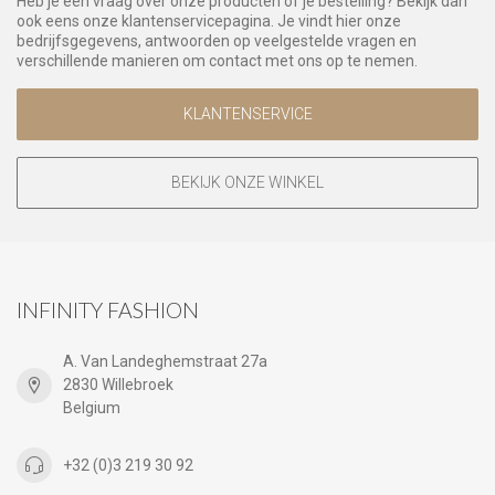
Heb je een vraag over onze producten of je bestelling? Bekijk dan
ook eens onze klantenservicepagina. Je vindt hier onze
bedrijfsgegevens, antwoorden op veelgestelde vragen en
verschillende manieren om contact met ons op te nemen.
KLANTENSERVICE
BEKIJK ONZE WINKEL
INFINITY FASHION
A. Van Landeghemstraat 27a
2830 Willebroek
Belgium
+32 (0)3 219 30 92