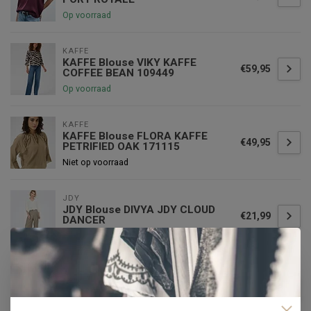
Op voorraad
KAFFE
KAFFE Blouse VIKY KAFFE
€59,95
COFFEE BEAN 109449
Op voorraad
KAFFE
KAFFE Blouse FLORA KAFFE
€49,95
PETRIFIED OAK 171115
Niet op voorraad
JDY
JDY Blouse DIVYA JDY CLOUD
€21,99
DANCER
Op voorraad
VILA
VILA Blouse RAVENNA VILA
€34,99
COFFEE BEAN
Op voorraad