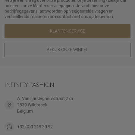
Heb je een vraag over onze producten of je bestelling? Bekijk dan
ook eens onze klantenservicepagina. Je vindt hier onze
bedrijfsgegevens, antwoorden op veelgestelde vragen en
verschillende manieren om contact met ons op te nemen.
KLANTENSERVICE
BEKIJK ONZE WINKEL
INFINITY FASHION
A. Van Landeghemstraat 27a
2830 Willebroek
Belgium
+32 (0)3 219 30 92