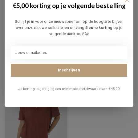
€5,00 korting op je volgende bestelling
Schrijf je in voor onze nieuwsbrief om op de hoogte te blijven
ADVIES BIJ DIT PRODUCT?
over onze nieuwe collectie, en ontvang
5 euro korting
op je
Of heb je hulp nodig bij je bestelling? Neem contact op met
volgende aankoop! 😀
onze klantenservice via
info@infinityfashion.be
of
+32 (0)3
219 30 92
. We helpen je graag verder!
RECENT BEKEKEN
Inschrijven
Je korting is geldig bij een minimale bestelwaarde van €45,00