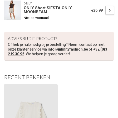
ONLY
ONLY Short SIESTA ONLY
€26,99
MOONBEAM
€5,00 korting op je volgende bestelling
Niet op voorraad
Schrijf je in voor onze nieuwsbrief om op de hoogte te blijven
over onze nieuwe collectie, en ontvang
5 euro korting
op je
volgende aankoop! 😀
ADVIES BIJ DIT PRODUCT?
Of heb je hulp nodig bij je bestelling? Neem contact op met
onze klantenservice via
info@infinityfashion.be
of
+32 (0)3
219 30 92
. We helpen je graag verder!
Inschrijven
RECENT BEKEKEN
Je korting is geldig bij een minimale bestelwaarde van €45,00