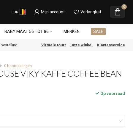
0
Mijn account
Verlanglijst
EUR
BABY MAAT 56 TOT 86
MERKEN
SALE
e bestelling
Virtuele tour!
Onze winkel
Klantenservice
0 beoordelingen
OUSE VIKY KAFFE COFFEE BEAN
Op voorraad