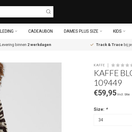
LEDING
CADEAUBON
DAMES PLUS SIZE
KIDS
Levering binnen
2 werkdagen
Track & Trace
bij j
KAFFE
KAFFE BL
109449
€59,95
Incl. btw
Size:
*