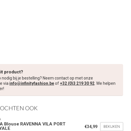
dit product?
p nodig bij je bestelling? Neem contact op met onze
e via
info@infinityfashion.be
of
+32 (0)3 219 30 92
. We helpen
er!
KOCHTEN OOK
A
LA Blouse RAVENNA VILA PORT
€34,99
BEKIJKEN
YALE