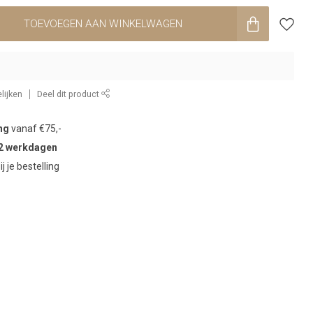
TOEVOEGEN AAN WINKELWAGEN
lijken
Deel dit product
ng
vanaf €75,-
2 werkdagen
ij je bestelling