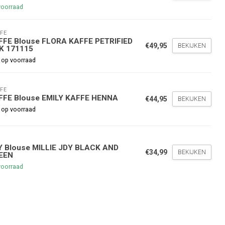
voorraad
FE
FFE Blouse FLORA KAFFE PETRIFIED
€49,95
BEKIJKEN
K 171115
 op voorraad
nde bestelling
FE
hoogte te blijven over onze
FFE Blouse EMILY KAFFE HENNA
€44,95
BEKIJKEN
g
op je volgende aankoop!
 op voorraad
Y
Inschrijven
Y Blouse MILLIE JDY BLACK AND
€34,99
BEKIJKEN
EEN
voorraad
stelwaarde van €45,00