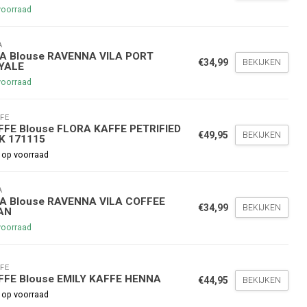
voorraad
hoogte te blijven over onze
g
op je volgende aankoop!
A
LA Blouse RAVENNA VILA PORT
€34,99
BEKIJKEN
YALE
Inschrijven
voorraad
FE
stelwaarde van €45,00
FFE Blouse FLORA KAFFE PETRIFIED
€49,95
BEKIJKEN
K 171115
 op voorraad
A
LA Blouse RAVENNA VILA COFFEE
€34,99
BEKIJKEN
AN
voorraad
FE
FFE Blouse EMILY KAFFE HENNA
€44,95
BEKIJKEN
 op voorraad