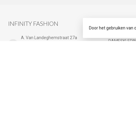
INFINITY FASHION
CATEGOR
Door het gebruiken van 
ACCESSOIRE
A. Van Landeghemstraat 27a
DAMESKLEDI
2830 Willebroek
Belgium
HERENKLEDIN
Cadeaubon
+32 (0)3 219 30 92
DAMES PLUS 
Kids
+32 (0)47 324 53 84
BABY maat 56 
info@infinityfashion.be