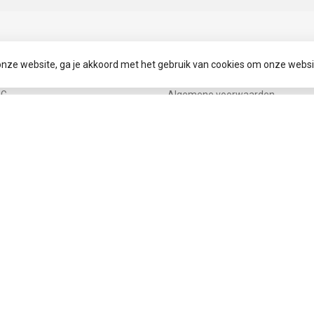
IEËN
INFORMATIE
onze website, ga je akkoord met het gebruik van cookies om onze websi
S
Over ons
NG
Algemene voorwaarden
G
Privacy Policy
Betaalmethoden
SIZE
Verzenden - Retourneren - Omru
Klantenservice
tot 86
Onze winkel