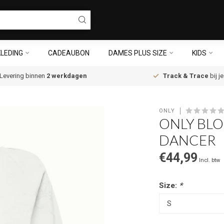
LEDING
CADEAUBON
DAMES PLUS SIZE
KIDS
Levering binnen
2 werkdagen
Track & Trace
bij j
ONLY
ONLY BLO
DANCER
€44,99
Incl. btw
Size:
*