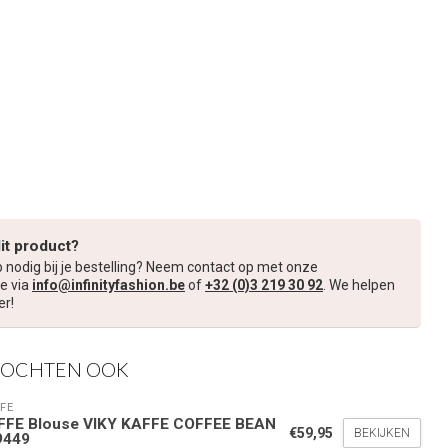
dit product?
p nodig bij je bestelling? Neem contact op met onze
e via
info@infinityfashion.be
of
+32 (0)3 219 30 92
. We helpen
er!
KOCHTEN OOK
nde bestelling
FE
FFE Blouse VIKY KAFFE COFFEE BEAN
€59,95
BEKIJKEN
9449