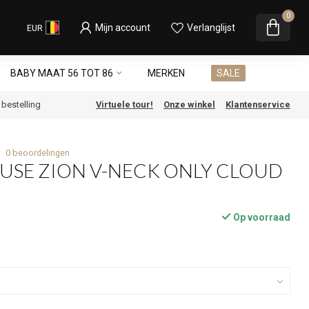
0
Mijn account
Verlanglijst
EUR
BABY MAAT 56 TOT 86
MERKEN
SALE
e bestelling
Virtuele tour!
Onze winkel
Klantenservice
0 beoordelingen
USE ZION V-NECK ONLY CLOUD
Op voorraad