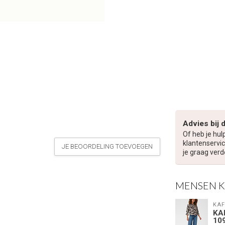
Advies bij 
Of heb je hul
klantenservic
JE BEOORDELING TOEVOEGEN
je graag verd
MENSEN 
€5,00 korting op je volge
KAF
KA
10