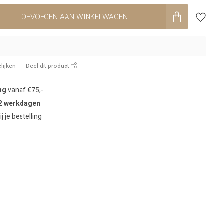
TOEVOEGEN AAN WINKELWAGEN
lijken
Deel dit product
ng
vanaf €75,-
2 werkdagen
ij je bestelling