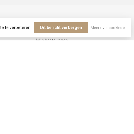
MIJN ACCOUNT
te te verbeteren.
Dit bericht verbergen
Meer over cookies »
Account informatie
Mijn bestellingen
Mijn tickets
Mijn verlanglijst
ilen
Vergelijk
Alle producten