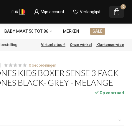
0
Mijn account
Verlanglijst
EUR
BABY MAAT 56 TOT 86
MERKEN
SALE
e bestelling
Virtuele tour!
Onze winkel
Klantenservice
0 beoordelingen
ONES KIDS BOXER SENSE 3 PACK
ONES BLACK- GREY - MELANGE
Op voorraad