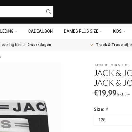
LEDING
CADEAUBON
DAMES PLUS SIZE
KIDS
Levering binnen
2 werkdagen
Track & Trace
bij j
E
JACK & JONES KIDS
JACK & J
JACK & J
€19,99
Incl. btw
Size:
*