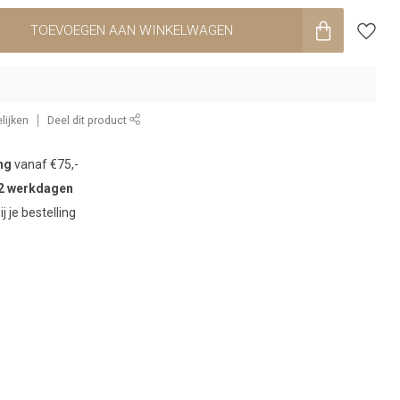
TOEVOEGEN AAN WINKELWAGEN
lijken
Deel dit product
ng
vanaf €75,-
2 werkdagen
ij je bestelling