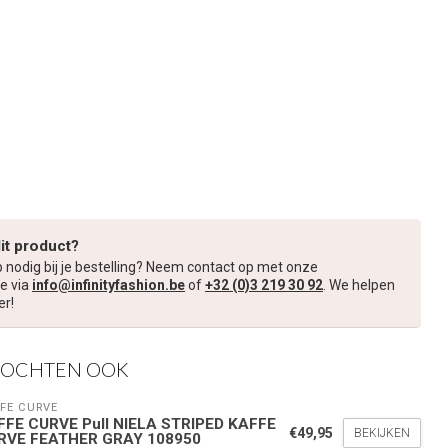
dit product?
p nodig bij je bestelling? Neem contact op met onze
e via
info@infinityfashion.be
of
+32 (0)3 219 30 92
. We helpen
er!
KOCHTEN OOK
FE CURVE
FFE CURVE Pull NIELA STRIPED KAFFE
€49,95
BEKIJKEN
RVE FEATHER GRAY 108950