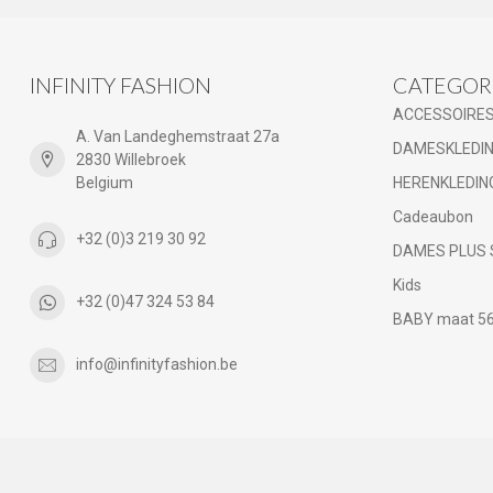
INFINITY FASHION
CATEGOR
ACCESSOIRE
A. Van Landeghemstraat 27a
DAMESKLEDI
2830 Willebroek
Belgium
HERENKLEDIN
Cadeaubon
+32 (0)3 219 30 92
DAMES PLUS 
Kids
+32 (0)47 324 53 84
BABY maat 56 
info@infinityfashion.be