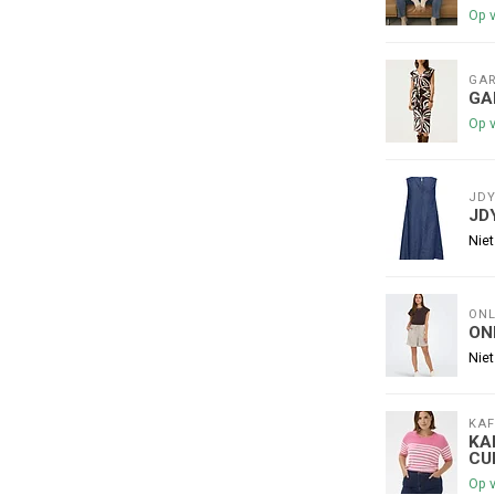
Op 
GAR
GA
Op 
JD
JD
Niet
ONL
ON
Niet
KAF
KA
CU
Op 