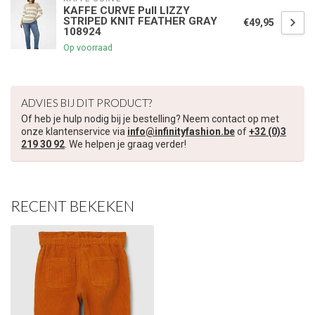
KAFFE CURVE Pull LIZZY
STRIPED KNIT FEATHER GRAY
€49,95
108924
€5,00 korting op je volgende bestelling
Op voorraad
Schrijf je in voor onze nieuwsbrief om op de hoogte te blijven
over onze nieuwe collectie, en ontvang
5 euro korting
op je
volgende aankoop! 😀
ADVIES BIJ DIT PRODUCT?
Of heb je hulp nodig bij je bestelling? Neem contact op met
onze klantenservice via
info@infinityfashion.be
of
+32 (0)3
219 30 92
. We helpen je graag verder!
Inschrijven
RECENT BEKEKEN
Je korting is geldig bij een minimale bestelwaarde van €45,00