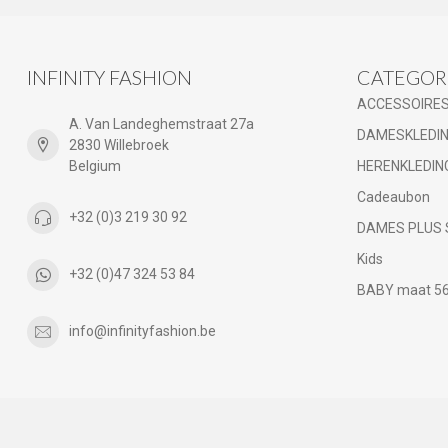
INFINITY FASHION
CATEGOR
ACCESSOIRE
A. Van Landeghemstraat 27a
DAMESKLEDI
2830 Willebroek
Belgium
HERENKLEDIN
Cadeaubon
+32 (0)3 219 30 92
DAMES PLUS 
Kids
+32 (0)47 324 53 84
BABY maat 56 
info@infinityfashion.be