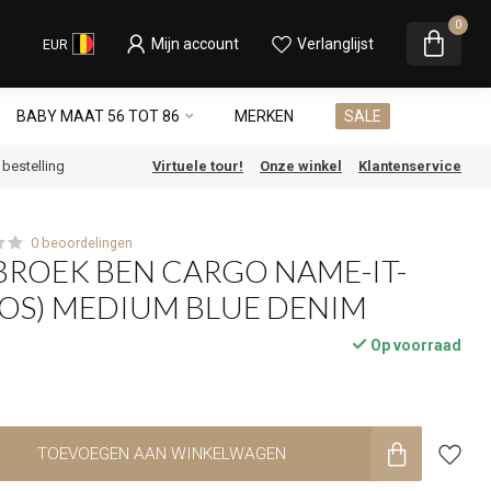
0
Mijn account
Verlanglijst
EUR
BABY MAAT 56 TOT 86
MERKEN
SALE
e bestelling
Virtuele tour!
Onze winkel
Klantenservice
0 beoordelingen
BROEK BEN CARGO NAME-IT-
OS) MEDIUM BLUE DENIM
Op voorraad
TOEVOEGEN AAN WINKELWAGEN