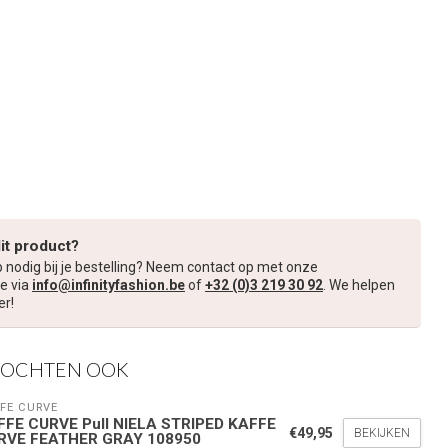
dit product?
p nodig bij je bestelling? Neem contact op met onze
e via
info@infinityfashion.be
of
+32 (0)3 219 30 92
. We helpen
er!
KOCHTEN OOK
FE CURVE
FFE CURVE Pull NIELA STRIPED KAFFE
€49,95
BEKIJKEN
RVE FEATHER GRAY 108950