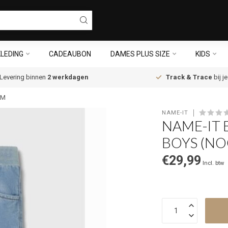
LEDING
CADEAUBON
DAMES PLUS SIZE
KIDS
Levering binnen
2 werkdagen
Track & Trace
bij j
IM
NAME-IT
NAME-IT 
BOYS (NO
€29,99
Incl. btw