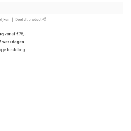
lijken
Deel dit product
ng
vanaf €75,-
2 werkdagen
ij je bestelling