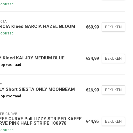
voorraad
CIA
RCIA Kleed GARCIA HAZEL BLOOM
€69,99
BEKIJKEN
voorraad
Y
nde bestelling
Y Kleed KAI JDY MEDIUM BLUE
€34,99
BEKIJKEN
 op voorraad
hoogte te blijven over onze
g
op je volgende aankoop!
Y
LY Short SIESTA ONLY MOONBEAM
€26,99
BEKIJKEN
 op voorraad
Inschrijven
FE CURVE
FFE CURVE Pull LIZZY STRIPED KAFFE
stelwaarde van €45,00
€44,95
BEKIJKEN
RVE PINK HALF STRIPE 108978
voorraad