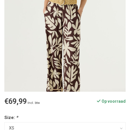
€69,99
Op voorraad
Incl. btw
Size:
*