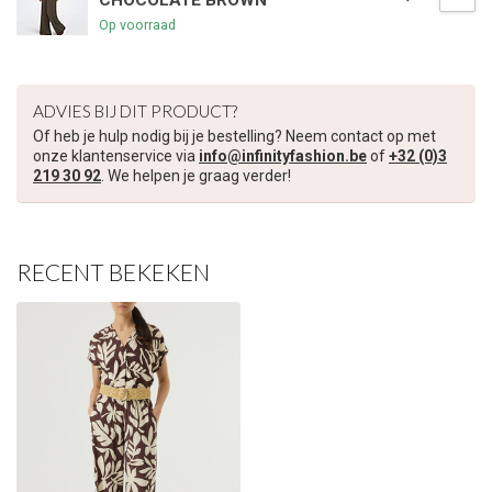
CHOCOLATE BROWN
Op voorraad
€5,00 korting op je volgende bestelling
Schrijf je in voor onze nieuwsbrief om op de hoogte te blijven
ADVIES BIJ DIT PRODUCT?
over onze nieuwe collectie, en ontvang
5 euro korting
op je
volgende aankoop! 😀
Of heb je hulp nodig bij je bestelling? Neem contact op met
onze klantenservice via
info@infinityfashion.be
of
+32 (0)3
219 30 92
. We helpen je graag verder!
Inschrijven
RECENT BEKEKEN
Je korting is geldig bij een minimale bestelwaarde van €45,00