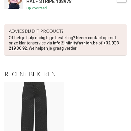
HALF STRIPE 108978
€5,00 korting op je volgende bestelling
Op voorraad
Schrijf je in voor onze nieuwsbrief om op de hoogte te blijven
over onze nieuwe collectie, en ontvang
5 euro korting
op je
ADVIES BIJ DIT PRODUCT?
volgende aankoop! 😀
Of heb je hulp nodig bij je bestelling? Neem contact op met
onze klantenservice via
info@infinityfashion.be
of
+32 (0)3
219 30 92
. We helpen je graag verder!
Inschrijven
RECENT BEKEKEN
Je korting is geldig bij een minimale bestelwaarde van €45,00