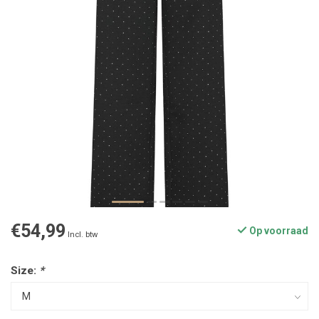
€54,99
Op voorraad
Incl. btw
Size:
*