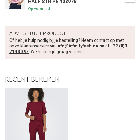
HALF STRIPE 108978
€5,00 korting op je volgende bestelling
Op voorraad
Schrijf je in voor onze nieuwsbrief om op de hoogte te blijven
over onze nieuwe collectie, en ontvang
5 euro korting
op je
ADVIES BIJ DIT PRODUCT?
volgende aankoop! 😀
Of heb je hulp nodig bij je bestelling? Neem contact op met
onze klantenservice via
info@infinityfashion.be
of
+32 (0)3
219 30 92
. We helpen je graag verder!
Inschrijven
RECENT BEKEKEN
Je korting is geldig bij een minimale bestelwaarde van €45,00