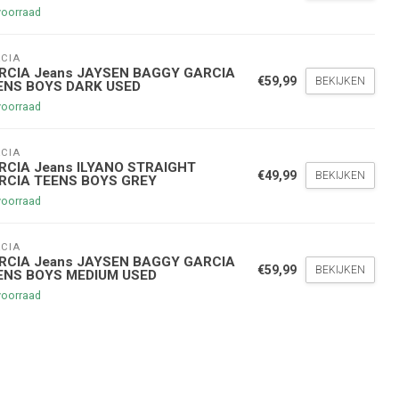
voorraad
CIA
RCIA Jeans JAYSEN BAGGY GARCIA
€59,99
BEKIJKEN
ENS BOYS DARK USED
voorraad
nde bestelling
CIA
hoogte te blijven over onze
RCIA Jeans ILYANO STRAIGHT
€49,99
BEKIJKEN
g
op je volgende aankoop!
RCIA TEENS BOYS GREY
voorraad
CIA
Inschrijven
RCIA Jeans JAYSEN BAGGY GARCIA
€59,99
BEKIJKEN
ENS BOYS MEDIUM USED
voorraad
stelwaarde van €45,00