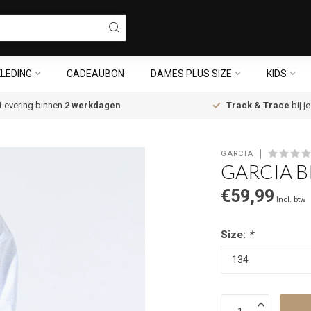
LEDING
CADEAUBON
DAMES PLUS SIZE
KIDS
Levering binnen
2 werkdagen
Track & Trace
bij j
GARCIA
GARCIA B
€59,99
Incl. btw
Size:
*