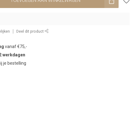
TOEVOEGEN AAN WINKELWAGEN
lijken
Deel dit product
ng
vanaf €75,-
2 werkdagen
ij je bestelling