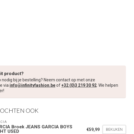
dit product?
p nodig bij je bestelling? Neem contact op met onze
e via
info@infinityfashion.be
of
+32 (0)3 219 30 92
. We helpen
er!
KOCHTEN OOK
CIA
RCIA Broek JEANS GARCIA BOYS
€59,99
BEKIJKEN
GHT USED