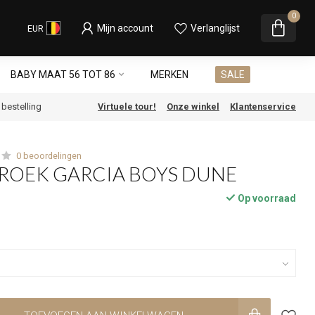
0
Mijn account
Verlanglijst
EUR
BABY MAAT 56 TOT 86
MERKEN
SALE
e bestelling
Virtuele tour!
Onze winkel
Klantenservice
0 beoordelingen
ROEK GARCIA BOYS DUNE
Op voorraad