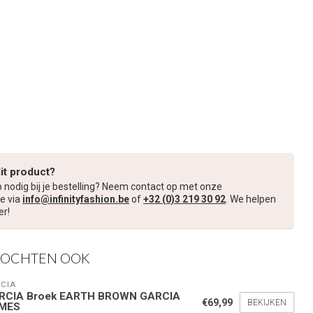
dit product?
p nodig bij je bestelling? Neem contact op met onze
e via
info@infinityfashion.be
of
+32 (0)3 219 30 92
. We helpen
er!
KOCHTEN OOK
CIA
RCIA Broek EARTH BROWN GARCIA
€69,99
BEKIJKEN
MES