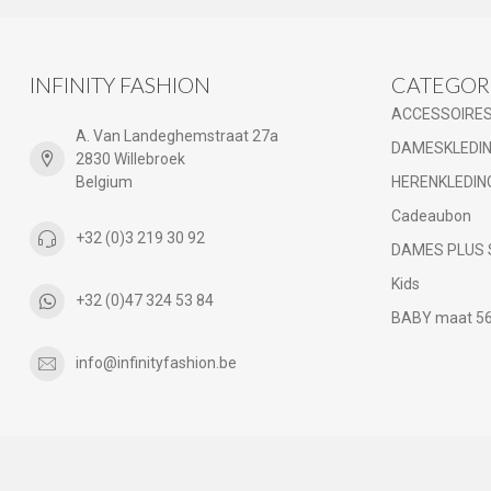
INFINITY FASHION
CATEGOR
ACCESSOIRE
A. Van Landeghemstraat 27a
DAMESKLEDI
2830 Willebroek
Belgium
HERENKLEDIN
Cadeaubon
+32 (0)3 219 30 92
DAMES PLUS 
Kids
+32 (0)47 324 53 84
BABY maat 56 
info@infinityfashion.be