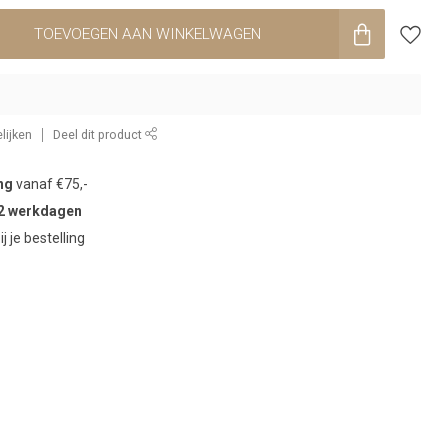
TOEVOEGEN AAN WINKELWAGEN
lijken
Deel dit product
ng
vanaf €75,-
2 werkdagen
ij je bestelling