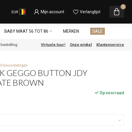
0
Mijn account
Verlanglijst
EUR
BABY MAAT 56 TOT 86
MERKEN
SALE
e bestelling
Virtuele tour!
Onze winkel
Klantenservice
0 beoordelingen
EK GEGGO BUTTON JDY
ATE BROWN
Op voorraad