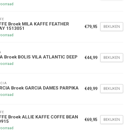
voorraad
FE
FFE Broek MILA KAFFE FEATHER
€79,95
BEKIJKEN
AY 1513051
voorraad
A
nde bestelling
LA Broek BOLIS VILA ATLANTIC DEEP
€44,99
BEKIJKEN
voorraad
hoogte te blijven over onze
g
op je volgende aankoop!
CIA
RCIA Broek GARCIA DAMES PARPIKA
€49,99
BEKIJKEN
voorraad
Inschrijven
FE
FFE Broek ALLIE KAFFE COFFE BEAN
stelwaarde van €45,00
€69,95
BEKIJKEN
0915
voorraad