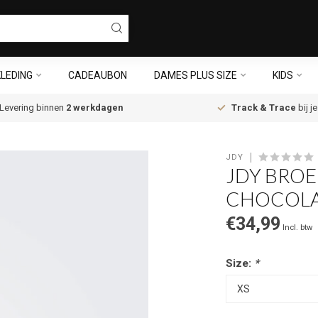
LEDING
CADEAUBON
DAMES PLUS SIZE
KIDS
Levering binnen
2 werkdagen
Track & Trace
bij j
JDY
JDY BRO
CHOCOL
€34,99
Incl. btw
Size:
*