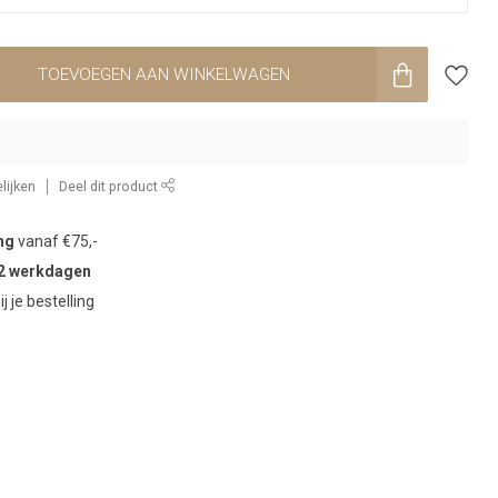
TOEVOEGEN AAN WINKELWAGEN
lijken
Deel dit product
ng
vanaf €75,-
2 werkdagen
ij je bestelling