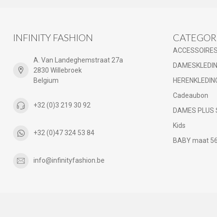
INFINITY FASHION
CATEGOR
ACCESSOIRE
A. Van Landeghemstraat 27a
DAMESKLEDI
2830 Willebroek
Belgium
HERENKLEDIN
Cadeaubon
+32 (0)3 219 30 92
DAMES PLUS 
Kids
+32 (0)47 324 53 84
BABY maat 56 
info@infinityfashion.be