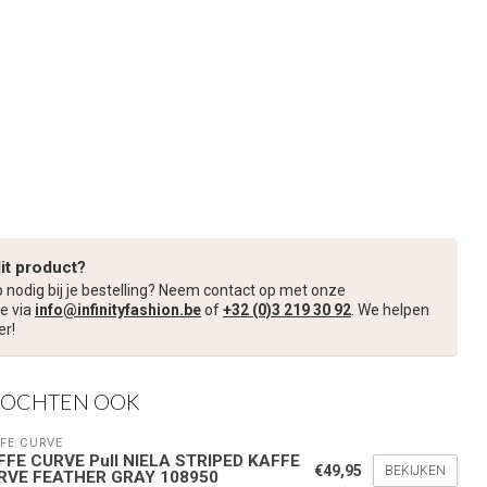
dit product?
p nodig bij je bestelling? Neem contact op met onze
e via
info@infinityfashion.be
of
+32 (0)3 219 30 92
. We helpen
er!
KOCHTEN OOK
FE CURVE
FFE CURVE Pull NIELA STRIPED KAFFE
€49,95
BEKIJKEN
RVE FEATHER GRAY 108950