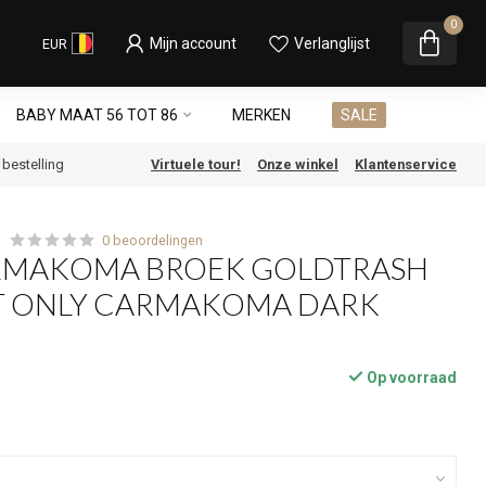
0
Mijn account
Verlanglijst
EUR
BABY MAAT 56 TOT 86
MERKEN
SALE
e bestelling
Virtuele tour!
Onze winkel
Klantenservice
0 beoordelingen
RMAKOMA BROEK GOLDTRASH
T ONLY CARMAKOMA DARK
Op voorraad