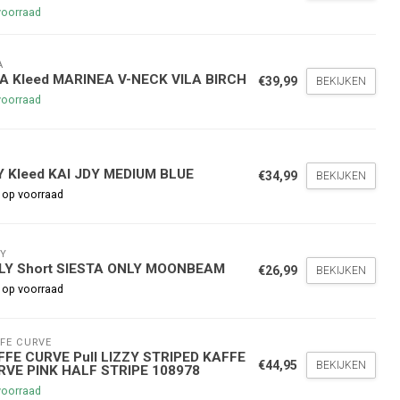
voorraad
A
LA Kleed MARINEA V-NECK VILA BIRCH
€39,99
BEKIJKEN
voorraad
Y
nde bestelling
Y Kleed KAI JDY MEDIUM BLUE
€34,99
BEKIJKEN
 op voorraad
hoogte te blijven over onze
g
op je volgende aankoop!
Y
LY Short SIESTA ONLY MOONBEAM
€26,99
BEKIJKEN
 op voorraad
Inschrijven
FE CURVE
FFE CURVE Pull LIZZY STRIPED KAFFE
stelwaarde van €45,00
€44,95
BEKIJKEN
RVE PINK HALF STRIPE 108978
voorraad