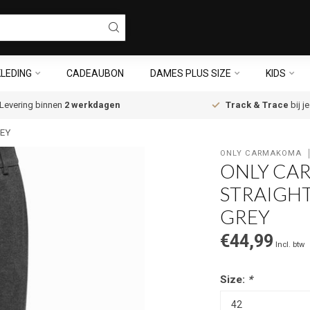
LEDING
CADEAUBON
DAMES PLUS SIZE
KIDS
Levering binnen
2 werkdagen
Track & Trace
bij j
EY
ONLY CARMAKOMA
ONLY CA
STRAIGH
GREY
€44,99
Incl. btw
Size:
*