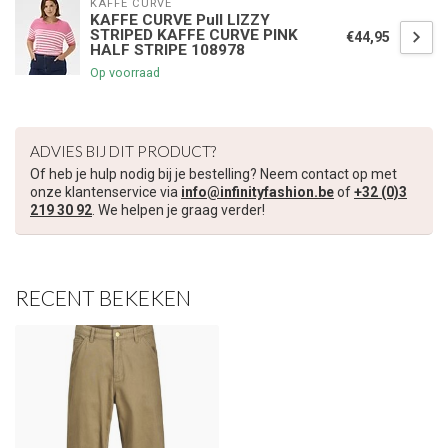
KAFFE CURVE
KAFFE CURVE Pull LIZZY
STRIPED KAFFE CURVE PINK
€44,95
HALF STRIPE 108978
€5,00 korting op je volgende bestelling
Op voorraad
Schrijf je in voor onze nieuwsbrief om op de hoogte te blijven
over onze nieuwe collectie, en ontvang
5 euro korting
op je
ADVIES BIJ DIT PRODUCT?
volgende aankoop! 😀
Of heb je hulp nodig bij je bestelling? Neem contact op met
onze klantenservice via
info@infinityfashion.be
of
+32 (0)3
219 30 92
. We helpen je graag verder!
Inschrijven
RECENT BEKEKEN
Je korting is geldig bij een minimale bestelwaarde van €45,00