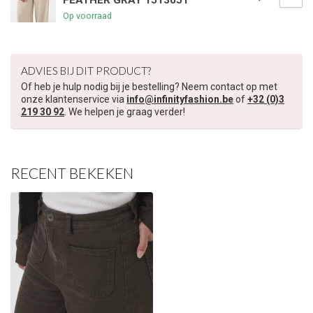
FEATHER GRAY 1513051
Op voorraad
€5,00 korting op je volgende bestelling
Schrijf je in voor onze nieuwsbrief om op de hoogte te blijven
ADVIES BIJ DIT PRODUCT?
over onze nieuwe collectie, en ontvang
5 euro korting
op je
Of heb je hulp nodig bij je bestelling? Neem contact op met
volgende aankoop! 😀
onze klantenservice via
info@infinityfashion.be
of
+32 (0)3
219 30 92
. We helpen je graag verder!
RECENT BEKEKEN
Inschrijven
Je korting is geldig bij een minimale bestelwaarde van €45,00