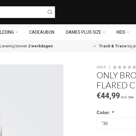
LEDING
CADEAUBON
DAMES PLUS SIZE
KIDS
Levering binnen
2 werkdagen
Track & Trace
bij j
ONLY
ONLY BRO
FLARED 
€44,99
Incl. btw
Color:
*