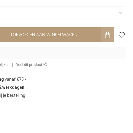
TOEVOEGEN AAN WINKELWAGEN
lijken
Deel dit product
ng
vanaf €75,-
2 werkdagen
ij je bestelling