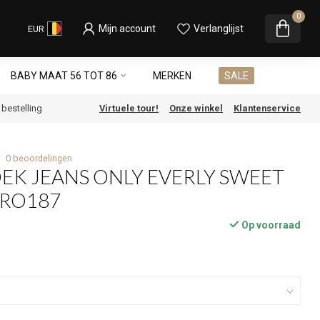
0
Mijn account
Verlanglijst
EUR
BABY MAAT 56 TOT 86
MERKEN
SALE
e bestelling
Virtuele tour!
Onze winkel
Klantenservice
0 beoordelingen
EK JEANS ONLY EVERLY SWEET
CRO187
Op voorraad