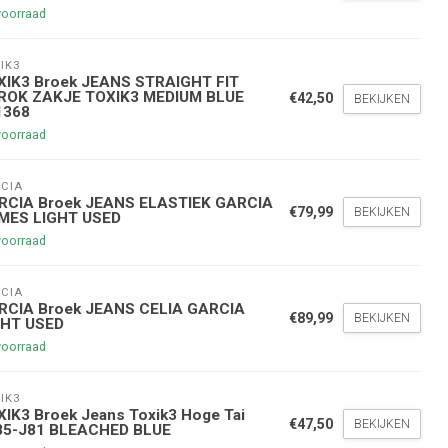
voorraad
IK3
XIK3 Broek JEANS STRAIGHT FIT
ROK ZAKJE TOXIK3 MEDIUM BLUE
€42,50
BEKIJKEN
1368
voorraad
CIA
nde bestelling
RCIA Broek JEANS ELASTIEK GARCIA
€79,99
BEKIJKEN
MES LIGHT USED
voorraad
hoogte te blijven over onze
g
op je volgende aankoop!
CIA
RCIA Broek JEANS CELIA GARCIA
€89,99
BEKIJKEN
GHT USED
voorraad
Inschrijven
IK3
stelwaarde van €45,00
IK3 Broek Jeans Toxik3 Hoge Tai
€47,50
BEKIJKEN
85-J81 BLEACHED BLUE