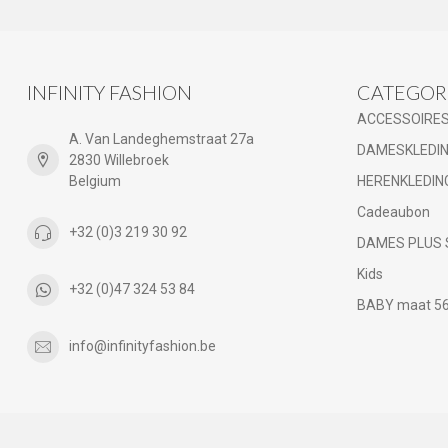
INFINITY FASHION
CATEGOR
ACCESSOIRE
A. Van Landeghemstraat 27a
DAMESKLEDI
2830 Willebroek
Belgium
HERENKLEDIN
Cadeaubon
+32 (0)3 219 30 92
DAMES PLUS 
Kids
+32 (0)47 324 53 84
BABY maat 56 
info@infinityfashion.be