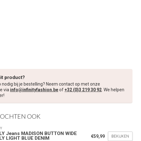
dit product?
p nodig bij je bestelling? Neem contact op met onze
e via
info@infinityfashion.be
of
+32 (0)3 219 30 92
. We helpen
er!
KOCHTEN OOK
Y
LY Jeans MADISON BUTTON WIDE
€59,99
BEKIJKEN
LY LIGHT BLUE DENIM