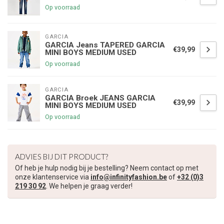
Op voorraad
GARCIA
GARCIA Jeans TAPERED GARCIA
€39,99
MINI BOYS MEDIUM USED
Op voorraad
GARCIA
GARCIA Broek JEANS GARCIA
€39,99
MINI BOYS MEDIUM USED
Op voorraad
ADVIES BIJ DIT PRODUCT?
Of heb je hulp nodig bij je bestelling? Neem contact op met
onze klantenservice via
info@infinityfashion.be
of
+32 (0)3
€5,00 korting op je volgende bestelling
219 30 92
. We helpen je graag verder!
Schrijf je in voor onze nieuwsbrief om op de hoogte te blijven
over onze nieuwe collectie, en ontvang
5 euro korting
op je