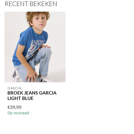
volgende aankoop! 😀
RECENT BEKEKEN
Inschrijven
Je korting is geldig bij een minimale bestelwaarde van €45,00
GARCIA
BROEK JEANS GARCIA
LIGHT BLUE
€39,99
Op voorraad