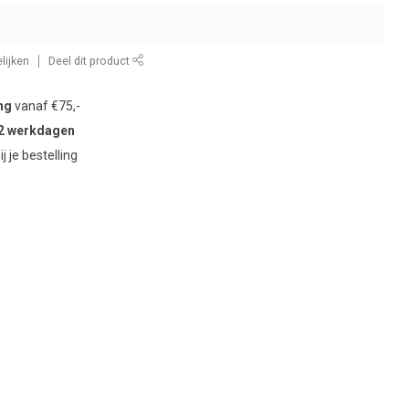
lijken
Deel dit product
ng
vanaf €75,-
2 werkdagen
ij je bestelling