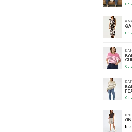
Op 
GAR
GA
Op 
KAF
€5,00 korting op je volge
KA
CU
Op 
Schrijf je in voor onze nieuwsbrief om op de 
nieuwe collectie, en ontvang
5 euro kortin
KAF
😀
KA
FE
Op 
ONL
Je korting is geldig bij een minimale be
ON
Niet