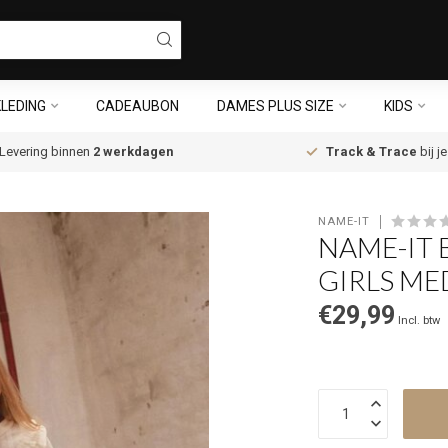
LEDING
CADEAUBON
DAMES PLUS SIZE
KIDS
Levering binnen
2 werkdagen
Track & Trace
bij j
NAME-IT
NAME-IT 
GIRLS ME
€29,99
Incl. btw