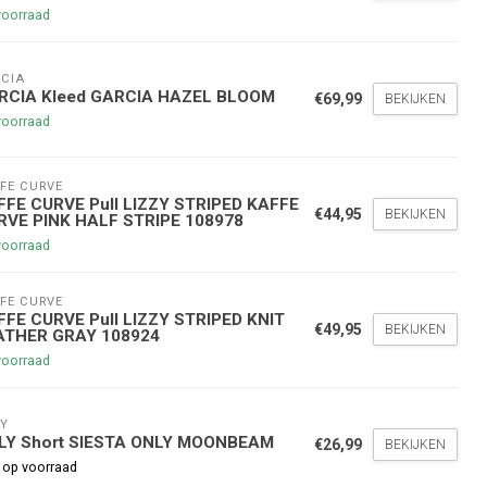
voorraad
CIA
RCIA Kleed GARCIA HAZEL BLOOM
€69,99
BEKIJKEN
voorraad
FE CURVE
nde bestelling
FFE CURVE Pull LIZZY STRIPED KAFFE
€44,95
BEKIJKEN
RVE PINK HALF STRIPE 108978
voorraad
hoogte te blijven over onze
g
op je volgende aankoop!
FE CURVE
FFE CURVE Pull LIZZY STRIPED KNIT
€49,95
BEKIJKEN
ATHER GRAY 108924
voorraad
Inschrijven
Y
stelwaarde van €45,00
LY Short SIESTA ONLY MOONBEAM
€26,99
BEKIJKEN
 op voorraad