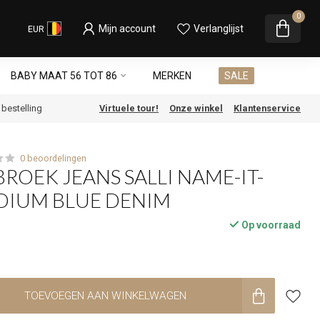
0
Mijn account
Verlanglijst
EUR
BABY MAAT 56 TOT 86
MERKEN
SALE
e bestelling
Virtuele tour!
Onze winkel
Klantenservice
0 beoordelingen
BROEK JEANS SALLI NAME-IT-
DIUM BLUE DENIM
Op voorraad
TOEVOEGEN AAN WINKELWAGEN