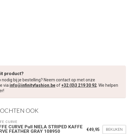
dit product?
p nodig bij je bestelling? Neem contact op met onze
e via
info@infinityfashion.be
of
+32 (0)3 219 30 92
. We helpen
er!
KOCHTEN OOK
FE CURVE
FFE CURVE Pull NIELA STRIPED KAFFE
€49,95
BEKIJKEN
RVE FEATHER GRAY 108950