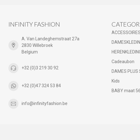
INFINITY FASHION
CATEGOR
ACCESSOIRE
A. Van Landeghemstraat 27a
DAMESKLEDI
2830 Willebroek
Belgium
HERENKLEDIN
Cadeaubon
+32 (0)3 219 30 92
DAMES PLUS 
Kids
+32 (0)47 324 53 84
BABY maat 56 
info@infinityfashion.be