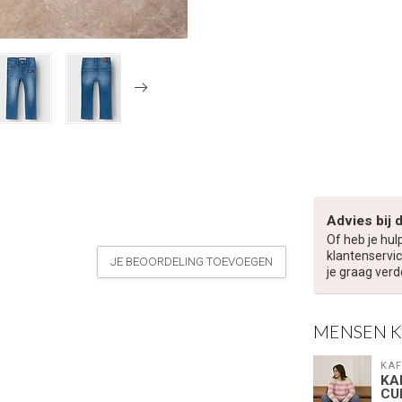
Advies bij 
Of heb je hul
klantenservic
JE BEOORDELING TOEVOEGEN
je graag verd
MENSEN 
KAF
KA
CU