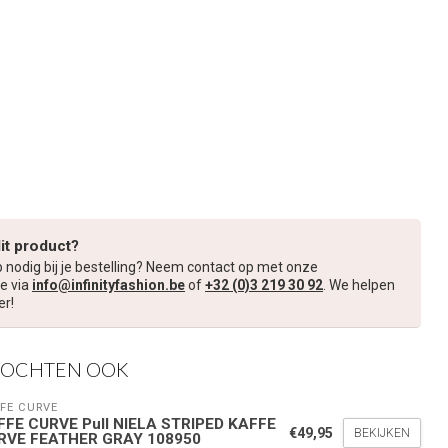
dit product?
p nodig bij je bestelling? Neem contact op met onze
e via
info@infinityfashion.be
of
+32 (0)3 219 30 92
. We helpen
er!
KOCHTEN OOK
FE CURVE
FFE CURVE Pull NIELA STRIPED KAFFE
€49,95
BEKIJKEN
RVE FEATHER GRAY 108950