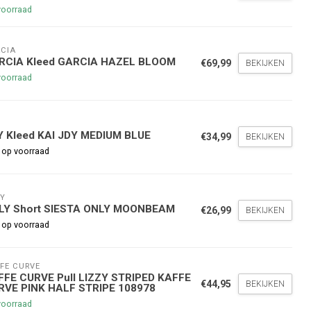
voorraad
CIA
RCIA Kleed GARCIA HAZEL BLOOM
€69,99
BEKIJKEN
voorraad
Y
nde bestelling
Y Kleed KAI JDY MEDIUM BLUE
€34,99
BEKIJKEN
 op voorraad
hoogte te blijven over onze
g
op je volgende aankoop!
Y
LY Short SIESTA ONLY MOONBEAM
€26,99
BEKIJKEN
 op voorraad
Inschrijven
FE CURVE
FFE CURVE Pull LIZZY STRIPED KAFFE
stelwaarde van €45,00
€44,95
BEKIJKEN
RVE PINK HALF STRIPE 108978
voorraad