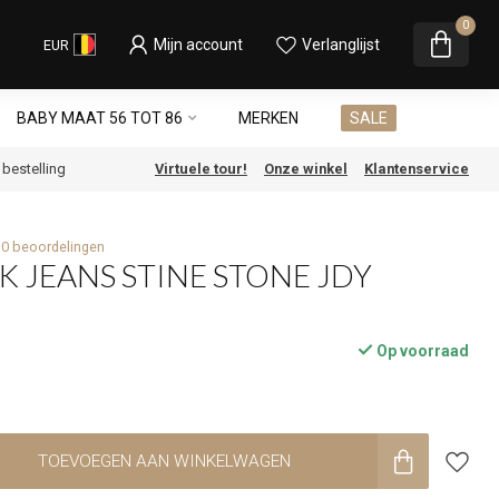
0
Mijn account
Verlanglijst
EUR
BABY MAAT 56 TOT 86
MERKEN
SALE
e bestelling
Virtuele tour!
Onze winkel
Klantenservice
0 beoordelingen
K JEANS STINE STONE JDY
Op voorraad
TOEVOEGEN AAN WINKELWAGEN