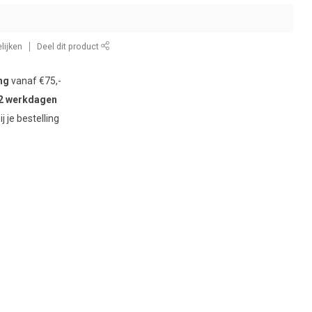
lijken
Deel dit product
ng
vanaf €75,-
2 werkdagen
ij je bestelling