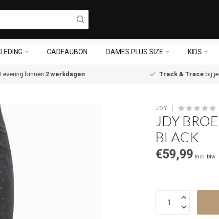
LEDING
CADEAUBON
DAMES PLUS SIZE
KIDS
Levering binnen
2 werkdagen
Track & Trace
bij j
JDY
JDY BROE
BLACK
€59,99
Incl. btw