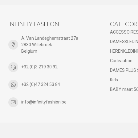
INFINITY FASHION
CATEGOR
ACCESSOIRE
A. Van Landeghemstraat 27a
DAMESKLEDI
2830 Willebroek
Belgium
HERENKLEDIN
Cadeaubon
+32 (0)3 219 30 92
DAMES PLUS 
Kids
+32 (0)47 324 53 84
BABY maat 56 
info@infinityfashion.be