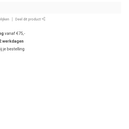
lijken
Deel dit product
ng
vanaf €75,-
2 werkdagen
ij je bestelling