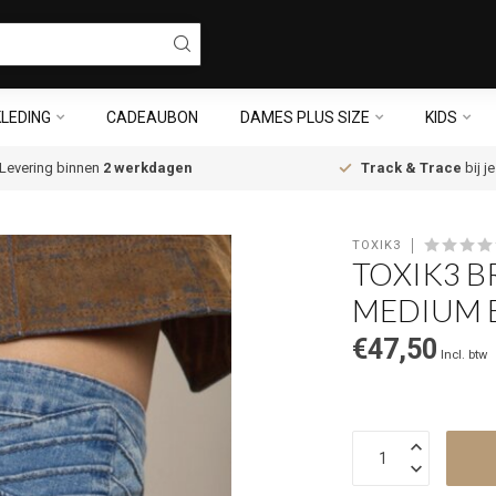
LEDING
CADEAUBON
DAMES PLUS SIZE
KIDS
Levering binnen
2 werkdagen
Track & Trace
bij j
TOXIK3
TOXIK3 B
MEDIUM 
€47,50
Incl. btw