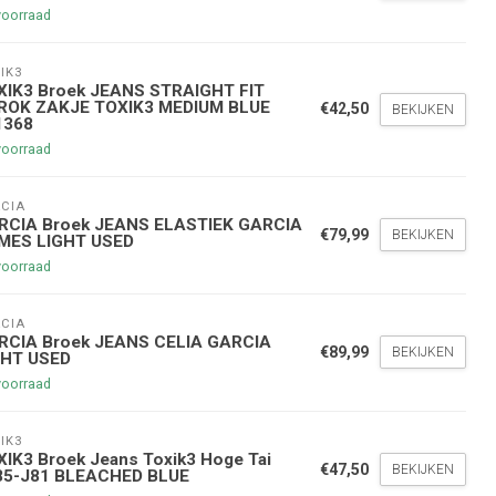
voorraad
IK3
XIK3 Broek JEANS STRAIGHT FIT
ROK ZAKJE TOXIK3 MEDIUM BLUE
€42,50
BEKIJKEN
1368
voorraad
CIA
nde bestelling
RCIA Broek JEANS ELASTIEK GARCIA
€79,99
BEKIJKEN
MES LIGHT USED
voorraad
hoogte te blijven over onze
g
op je volgende aankoop!
CIA
RCIA Broek JEANS CELIA GARCIA
€89,99
BEKIJKEN
GHT USED
voorraad
Inschrijven
IK3
stelwaarde van €45,00
IK3 Broek Jeans Toxik3 Hoge Tai
€47,50
BEKIJKEN
85-J81 BLEACHED BLUE