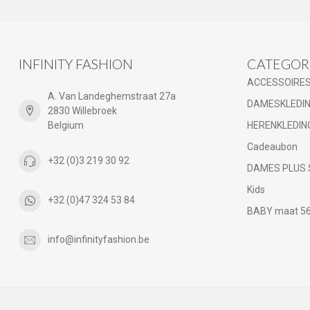
INFINITY FASHION
CATEGOR
ACCESSOIRE
A. Van Landeghemstraat 27a
DAMESKLEDI
2830 Willebroek
Belgium
HERENKLEDIN
Cadeaubon
+32 (0)3 219 30 92
DAMES PLUS 
Kids
+32 (0)47 324 53 84
BABY maat 56 
info@infinityfashion.be