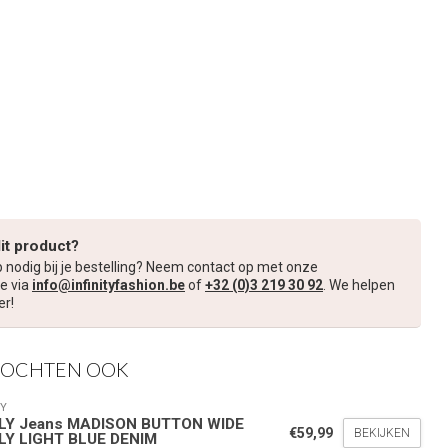
dit product?
p nodig bij je bestelling? Neem contact op met onze
e via
info@infinityfashion.be
of
+32 (0)3 219 30 92
. We helpen
er!
KOCHTEN OOK
Y
LY Jeans MADISON BUTTON WIDE
€59,99
BEKIJKEN
LY LIGHT BLUE DENIM