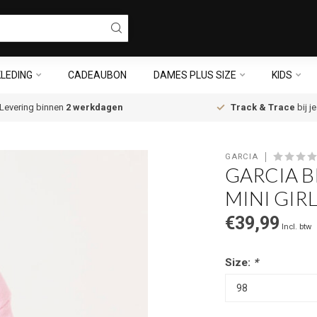
LEDING
CADEAUBON
DAMES PLUS SIZE
KIDS
Levering binnen
2 werkdagen
Track & Trace
bij j
GARCIA
GARCIA B
MINI GIR
€39,99
Incl. btw
Size:
*