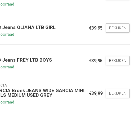
voorraad
B Jeans OLIANA LTB GIRL
€39,95
BEKIJKEN
voorraad
nde bestelling
hoogte te blijven over onze
B Jeans FREY LTB BOYS
€39,95
BEKIJKEN
g
op je volgende aankoop!
voorraad
CIA
Inschrijven
RCIA Broek JEANS WIDE GARCIA MINI
€39,99
BEKIJKEN
RLS MEDIUM USED GREY
voorraad
stelwaarde van €45,00