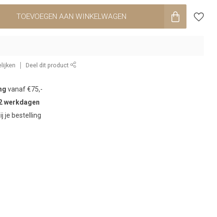
TOEVOEGEN AAN WINKELWAGEN
lijken
Deel dit product
ng
vanaf €75,-
2 werkdagen
ij je bestelling