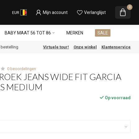
0
Mijn account
Verlanglijst
EUR
BABY MAAT 56 TOT 86
MERKEN
SALE
e bestelling
Virtuele tour!
Onze winkel
Klantenservice
0 beoordelingen
ROEK JEANS WIDE FIT GARCIA
LS MEDIUM
Op voorraad