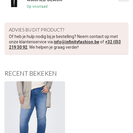
Op voorraad
€5,00 korting op je volgende bestelling
ADVIES BIJ DIT PRODUCT?
Schrijf je in voor onze nieuwsbrief om op de hoogte te blijven
over onze nieuwe collectie, en ontvang
5 euro korting
op je
Of heb je hulp nodig bij je bestelling? Neem contact op met
volgende aankoop! 😀
onze klantenservice via
info@infinityfashion.be
of
+32 (0)3
219 30 92
. We helpen je graag verder!
RECENT BEKEKEN
Inschrijven
Je korting is geldig bij een minimale bestelwaarde van €45,00