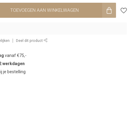
TOEVOEGEN AAN WINKELWAGEN
lijken
Deel dit product
ng
vanaf €75,-
2 werkdagen
ij je bestelling