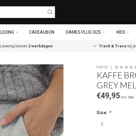
LEDING
CADEAUBON
DAMES PLUS SIZE
KIDS
Levering binnen
2 werkdagen
Track & Trace
bij j
KAFFE
KAFFE BR
GREY ME
€49,95
Incl. btw
Size:
*