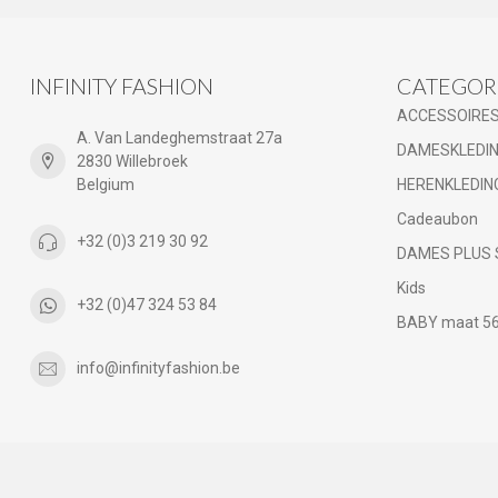
INFINITY FASHION
CATEGOR
ACCESSOIRE
A. Van Landeghemstraat 27a
DAMESKLEDI
2830 Willebroek
Belgium
HERENKLEDIN
Cadeaubon
+32 (0)3 219 30 92
DAMES PLUS 
Kids
+32 (0)47 324 53 84
BABY maat 56 
info@infinityfashion.be