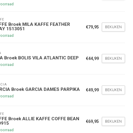
voorraad
FE
FFE Broek MILA KAFFE FEATHER
€79,95
BEKIJKEN
AY 1513051
voorraad
A
nde bestelling
LA Broek BOLIS VILA ATLANTIC DEEP
€44,99
BEKIJKEN
voorraad
hoogte te blijven over onze
g
op je volgende aankoop!
CIA
RCIA Broek GARCIA DAMES PARPIKA
€49,99
BEKIJKEN
voorraad
Inschrijven
FE
FFE Broek ALLIE KAFFE COFFE BEAN
stelwaarde van €45,00
€69,95
BEKIJKEN
0915
voorraad