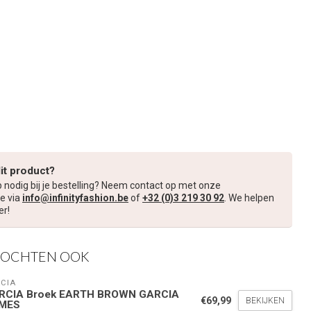
dit product?
p nodig bij je bestelling? Neem contact op met onze
e via
info@infinityfashion.be
of
+32 (0)3 219 30 92
. We helpen
er!
KOCHTEN OOK
CIA
RCIA Broek EARTH BROWN GARCIA
€69,99
BEKIJKEN
MES