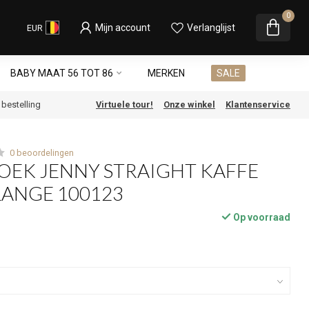
0
Mijn account
Verlanglijst
EUR
BABY MAAT 56 TOT 86
MERKEN
SALE
e bestelling
Virtuele tour!
Onze winkel
Klantenservice
0 beoordelingen
OEK JENNY STRAIGHT KAFFE
LANGE 100123
Op voorraad