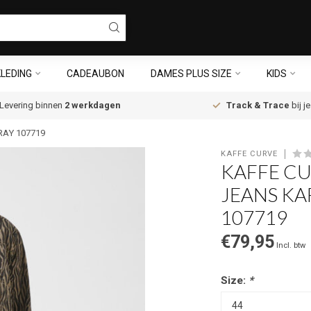
LEDING
CADEAUBON
DAMES PLUS SIZE
KIDS
Levering binnen
2 werkdagen
Track & Trace
bij j
RAY 107719
KAFFE CURVE
KAFFE C
JEANS KA
107719
€79,95
Incl. btw
Size:
*