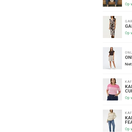
Op 
GAR
GA
Op 
ONL
€5,00 korting op je volge
ON
Niet
Schrijf je in voor onze nieuwsbrief om op de 
nieuwe collectie, en ontvang
5 euro kortin
KAF
😀
KA
CU
Op 
KAF
KA
Je korting is geldig bij een minimale be
FE
Op 