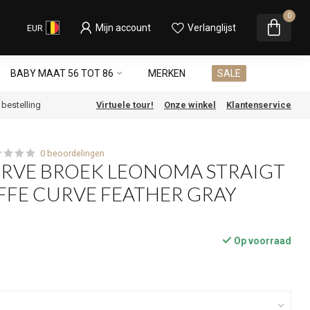
0
Mijn account
Verlanglijst
EUR
BABY MAAT 56 TOT 86
MERKEN
SALE
e bestelling
Virtuele tour!
Onze winkel
Klantenservice
0 beoordelingen
URVE BROEK LEONOMA STRAIGT
FFE CURVE FEATHER GRAY
Op voorraad