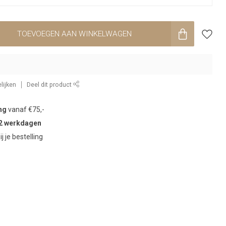
TOEVOEGEN AAN WINKELWAGEN
lijken
Deel dit product
ng
vanaf €75,-
2 werkdagen
ij je bestelling