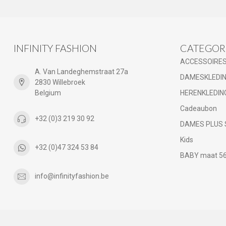
INFINITY FASHION
CATEGOR
ACCESSOIRE
A. Van Landeghemstraat 27a
DAMESKLEDI
2830 Willebroek
Belgium
HERENKLEDIN
Cadeaubon
+32 (0)3 219 30 92
DAMES PLUS 
Kids
+32 (0)47 324 53 84
BABY maat 56 
info@infinityfashion.be