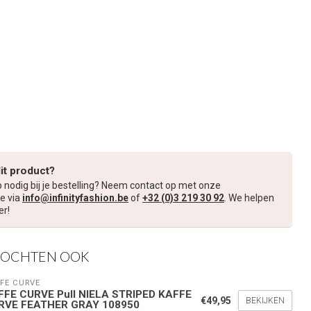
dit product?
p nodig bij je bestelling? Neem contact op met onze
e via
info@infinityfashion.be
of
+32 (0)3 219 30 92
. We helpen
er!
KOCHTEN OOK
FE CURVE
FFE CURVE Pull NIELA STRIPED KAFFE
€49,95
BEKIJKEN
RVE FEATHER GRAY 108950