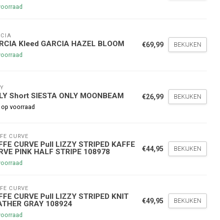
voorraad
CIA
RCIA Kleed GARCIA HAZEL BLOOM
€69,99
BEKIJKEN
voorraad
Y
nde bestelling
LY Short SIESTA ONLY MOONBEAM
€26,99
BEKIJKEN
 op voorraad
hoogte te blijven over onze
g
op je volgende aankoop!
FE CURVE
FFE CURVE Pull LIZZY STRIPED KAFFE
€44,95
BEKIJKEN
RVE PINK HALF STRIPE 108978
voorraad
Inschrijven
FE CURVE
FFE CURVE Pull LIZZY STRIPED KNIT
€49,95
BEKIJKEN
stelwaarde van €45,00
ATHER GRAY 108924
voorraad